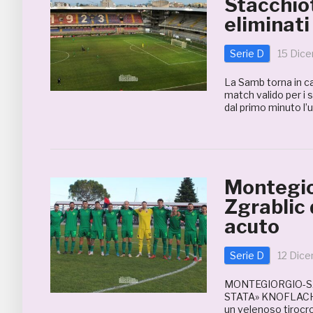
Stacchiot
eliminati
Serie D
15 Dic
La Samb torna in ca
match valido per i s
dal primo minuto l’
Montegio
Zgrablic 
acuto
Serie D
12 Dic
MONTEGIORGIO-SA
STATA» KNOFLACH 5
un velenoso tirocro