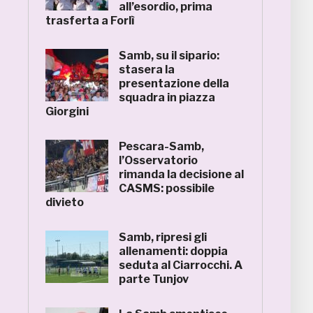
all’esordio, prima
trasferta a Forlì
Samb, su il sipario:
stasera la
presentazione della
squadra in piazza
Giorgini
Pescara-Samb,
l’Osservatorio
rimanda la decisione al
CASMS: possibile
divieto
Samb, ripresi gli
allenamenti: doppia
seduta al Ciarrocchi. A
parte Tunjov