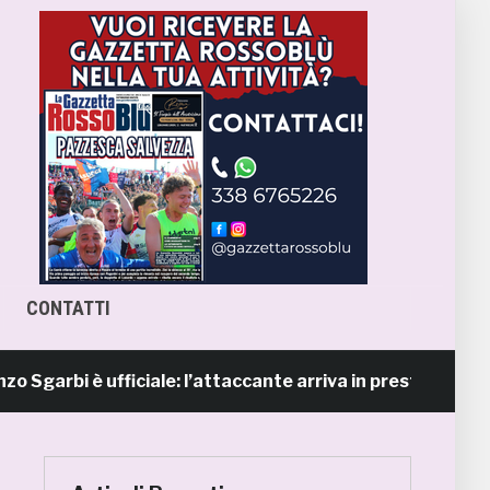
CONTATTI
bi è ufficiale: l’attaccante arriva in prestito dal Napoli