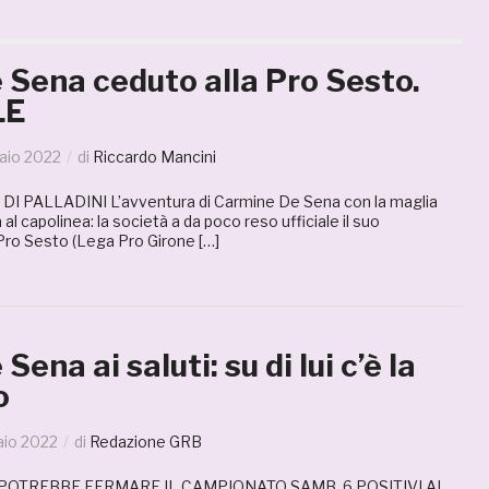
 Sena ceduto alla Pro Sesto.
LE
aio 2022
di
Riccardo Mancini
I PALLADINI L’avventura di Carmine De Sena con la maglia
al capolinea: la società a da poco reso ufficiale il suo
 Pro Sesto (Lega Pro Girone […]
ena ai saluti: su di lui c’è la
o
aio 2022
di
Redazione GRB
D POTREBBE FERMARE IL CAMPIONATO SAMB, 6 POSITIVI AL