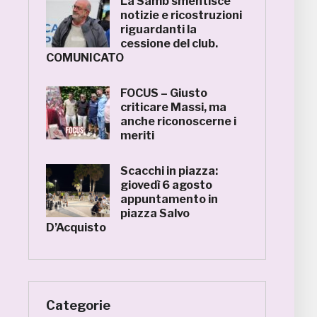
La Samb smentisce
notizie e ricostruzioni
riguardanti la
cessione del club.
COMUNICATO
FOCUS – Giusto
criticare Massi, ma
anche riconoscerne i
meriti
Scacchi in piazza:
giovedì 6 agosto
appuntamento in
piazza Salvo
D’Acquisto
Categorie