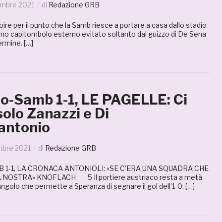
embre 2021
di
Redazione GRB
oire per il punto che la Samb riesce a portare a casa dallo stadio
simo capitombolo esterno evitato soltanto dal guizzo di De Sena
ermine. […]
o-Samb 1-1, LE PAGELLE: Ci
olo Zanazzi e Di
antonio
mbre 2021
di
Redazione GRB
1-1, LA CRONACA ANTONIOLI: «SE C’ERA UNA SQUADRA CHE
 NOSTRA» KNOFLACH 5 Il portiere austriaco resta a metà
angolo che permette a Speranza di segnare il gol dell’1-0. […]