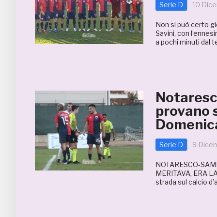
Serie D
10 Dic
Non si può certo gi
Savini, con l’enne
a pochi minuti dal t
Notaresc
provano s
Domenic
Serie D
9 Dice
NOTARESCO-SAMB 
MERITAVA, ERA LA
strada sul calcio d’