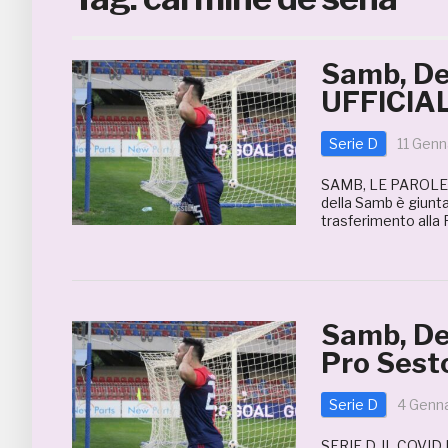
Samb, De
UFFICIA
Serie D
11 Genn
SAMB, LE PAROLE D
della Samb è giunta 
trasferimento alla
Samb, De S
Pro Sest
Serie D
4 Genn
SERIE D, IL COVI