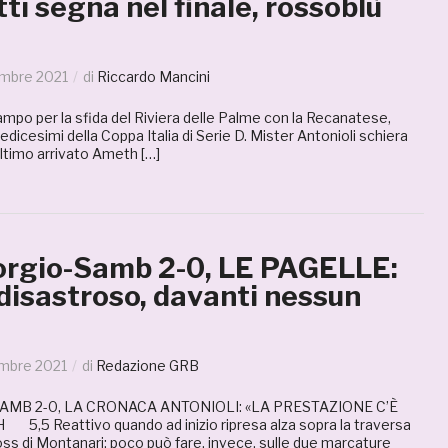
ti segna nel finale, rossoblù
embre 2021
di
Riccardo Mancini
mpo per la sfida del Riviera delle Palme con la Recanatese,
edicesimi della Coppa Italia di Serie D. Mister Antonioli schiera
ultimo arrivato Ameth […]
rgio-Samb 2-0, LE PAGELLE:
disastroso, davanti nessun
embre 2021
di
Redazione GRB
MB 2-0, LA CRONACA ANTONIOLI: «LA PRESTAZIONE C’È
,5 Reattivo quando ad inizio ripresa alza sopra la traversa
ss di Montanari; poco può fare, invece, sulle due marcature