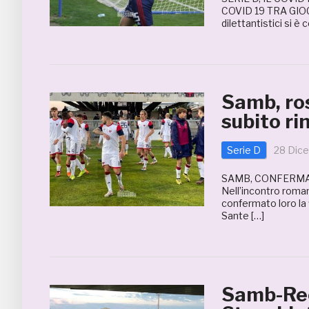
COVID 19 TRA GIOCA
dilettantistici si è 
Samb, ros
subito ri
Serie D
28 Dic
SAMB, CONFERMAT
Nell’incontro roma
confermato loro la 
Sante […]
Samb-Rec