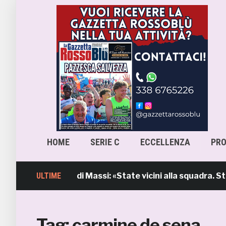
HOME
SERIE C
ECCELLENZA
PR
 l’intervento di Massi: «State vicini alla squadra. Stiamo
ULTIME
Tag:
carmine de sena