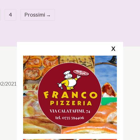
4
Prossimi →
X
Segui la GRB
Facebook
/02/2021 n. 199/2021
Instagram
Twitter
Youtube