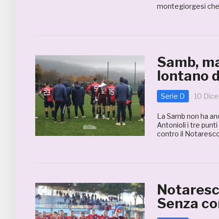
montegiorgesi che 
Samb, mal
lontano d
Serie D
10 Dic
La Samb non ha anc
Antonioli i tre pun
contro il Notaresco
Notaresc
Senza con