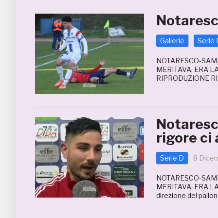
Notaresc
Gallerie
Serie 
NOTARESCO-SAMB 
MERITAVA, ERA L
RIPRODUZIONE RI
Notaresc
rigore ci
Serie D
8 Dice
NOTARESCO-SAMB 
MERITAVA, ERA LA 
direzione del pallo