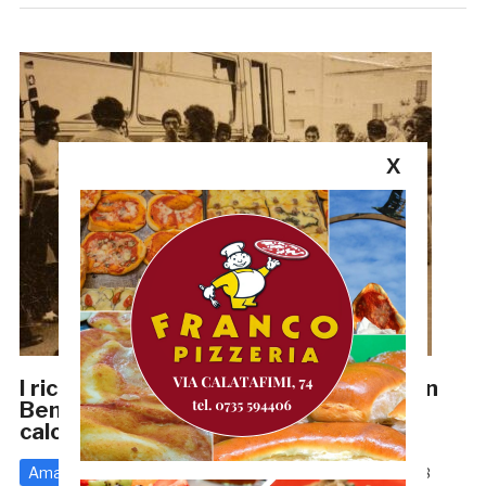
X
I ricordi di Simonato: «Il mio arrivo a San
Benedetto e quella volta che diedi un
calcione a Tardelli»
Amarcord
Serie C
10 Maggio 2020
di
Redazione GRB