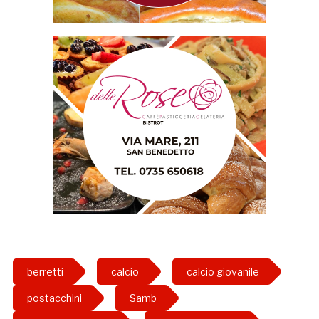
berretti
calcio
calcio giovanile
postacchini
Samb