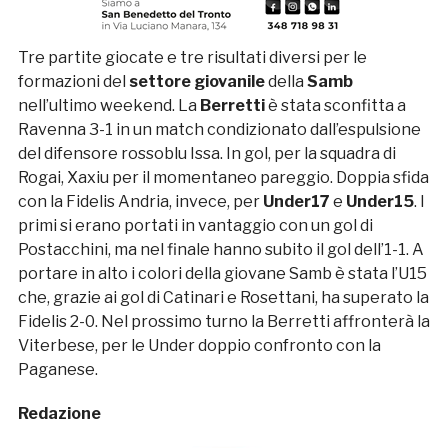
Tre partite giocate e tre risultati diversi per le
formazioni del
settore giovanile
della
Samb
nell’ultimo weekend. La
Berretti
è stata sconfitta a
Ravenna 3-1 in un match condizionato dall’espulsione
del difensore rossoblu Issa. In gol, per la squadra di
Rogai, Xaxiu per il momentaneo pareggio. Doppia sfida
con la Fidelis Andria, invece, per
Under17
e
Under15
. I
primi si erano portati in vantaggio con un gol di
Postacchini, ma nel finale hanno subito il gol dell’1-1. A
portare in alto i colori della giovane Samb è stata l’U15
che, grazie ai gol di Catinari e Rosettani, ha superato la
Fidelis 2-0. Nel prossimo turno la Berretti affronterà la
Viterbese, per le Under doppio confronto con la
Paganese.
Redazione