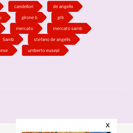
candellori
de angelis
u
girone b
grb
mercato
mercato samb
Samb
stefano de angelis
tese
umberto eusepi
X