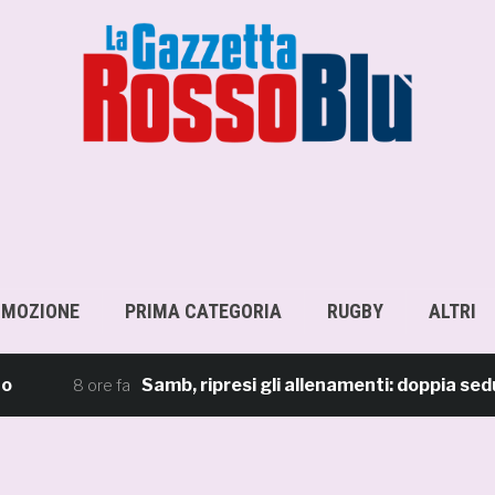
OMOZIONE
PRIMA CATEGORIA
RUGBY
ALTRI
Samb, ripresi gli allenamenti: doppia seduta al 
8 ore fa