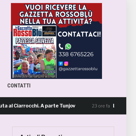
CONTATTI
Ciarrocchi. A parte Tunjov
La Samb smentis
23 ore fa