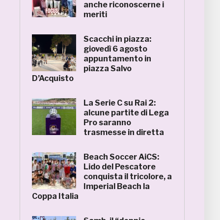
anche riconoscerne i
meriti
Scacchi in piazza:
giovedì 6 agosto
appuntamento in
piazza Salvo
D’Acquisto
La Serie C su Rai 2:
alcune partite di Lega
Pro saranno
trasmesse in diretta
Beach Soccer AiCS:
Lido del Pescatore
conquista il tricolore, a
Imperial Beach la
Coppa Italia