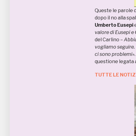
Queste le parole d
dopo il no alla sp
Umberto
Eusepi
valore di Eusepi e
del Carlino –
Abbia
vogliamo seguire. D
ci sono problemi
»
questione legata a
TUTTE LE NOTI