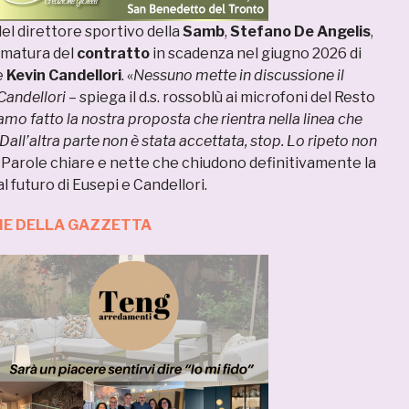
el direttore sportivo della
Samb
,
Stefano
De
Angelis
,
almatura del
contratto
in scadenza nel giugno 2026 di
e
Kevin
Candellori
. «
Nessuno
mette in discussione il
 Candellori
– spiega il d.s. rossoblù ai microfoni del Resto
mo fatto la nostra proposta che rientra nella linea che
all’altra parte non è stata accettata, stop. Lo ripeto non
. Parole chiare e nette che chiudono definitivamente la
l futuro di Eusepi e Candellori.
ZIE DELLA GAZZETTA