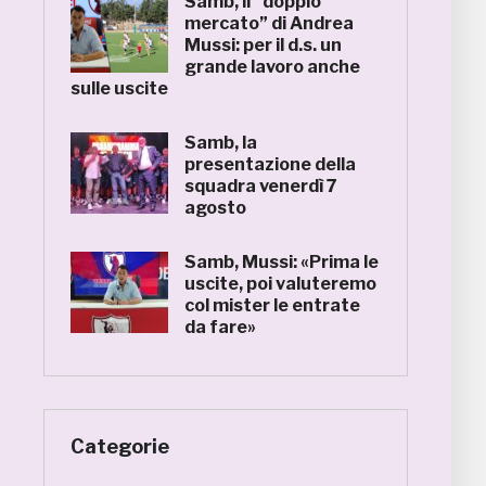
Samb, il “doppio
mercato” di Andrea
Mussi: per il d.s. un
grande lavoro anche
sulle uscite
Samb, la
presentazione della
squadra venerdì 7
agosto
Samb, Mussi: «Prima le
uscite, poi valuteremo
col mister le entrate
da fare»
Categorie