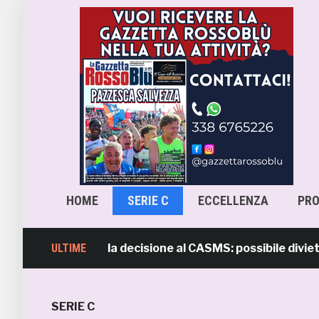
HOME
SERIE C
ECCELLENZA
PR
io rimanda la decisione al CASMS: possibile divieto
ULTIME
SERIE C