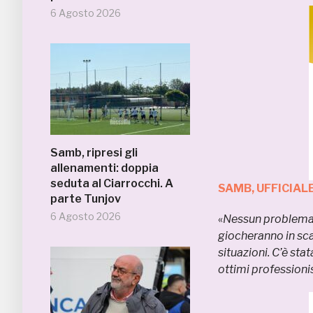
6 Agosto 2026
Samb, ripresi gli
allenamenti: doppia
seduta al Ciarrocchi. A
SAMB, UFFICIAL
parte Tunjov
6 Agosto 2026
«
Nessun problema 
giocheranno in sca
situazioni. C’è stat
ottimi professionis