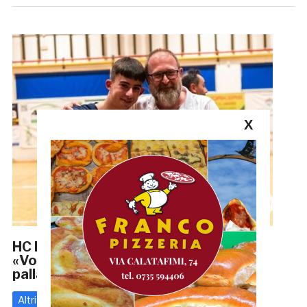
X
HC Monteprandone, Fabio Fares:
«Vogliamo avvicinare persone alla
pallamano»
Altri
10 Dicembre 2025
di
Enrico Tassotti