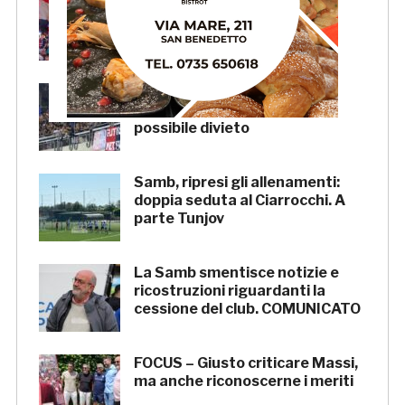
Samb, su il sipario: stasera la
presentazione della squadra in
piazza Giorgini
Pescara-Samb, l’Osservatorio
rimanda la decisione al CASMS:
possibile divieto
Samb, ripresi gli allenamenti:
doppia seduta al Ciarrocchi. A
parte Tunjov
La Samb smentisce notizie e
ricostruzioni riguardanti la
cessione del club. COMUNICATO
FOCUS – Giusto criticare Massi,
ma anche riconoscerne i meriti