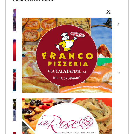
X
Samb, l’intervento di Massi:
«State vicini alla squadra.
Stiamo lavorando per crescere»
Samb, Lorenzo Sgarbi è
ufficiale: l’attaccante arriva in
prestito dal Napoli
Samb, la maglia Home 2026/27:
«Il sale sulla pelle, l’ardore negli
occhi»
Primavera 4, il calendario della
Samb: Folgore Caratese
all’esordio, prima trasferta a
Forlì