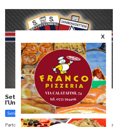
X
Settore giovanile Samb: esordiscono
l’Under 15 e l’Under 17
Serie C
1 Ottobre 2020
di
Enrico Tassotti
Partono ufficialmente i campionati per il settore giovanile