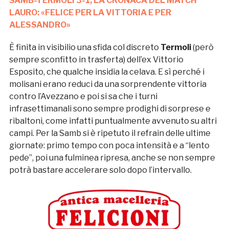
SAMB-TERMOLI 3-1, LA CRONACA DEL MATCH
LAURO: «FELICE PER LA VITTORIA E PER
ALESSANDRO»
È finita in visibilio una sfida col discreto
Termoli
(però
sempre sconfitto in trasferta) dell’ex Vittorio
Esposito, che qualche insidia la celava. E sì perché i
molisani erano reduci da una sorprendente vittoria
contro l’Avezzano e poi si sa che i turni
infrasettimanali sono sempre prodighi di sorprese e
ribaltoni, come infatti puntualmente avvenuto su altri
campi. Per la Samb si è ripetuto il refrain delle ultime
giornate: primo tempo con poca intensità e a “lento
pede”, poi una fulminea ripresa, anche se non sempre
potrà bastare accelerare solo dopo l’intervallo.