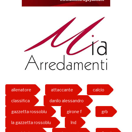
allenatore
attaccante
calcio
classifica
danilo alessandro
gazzetta rossoblu
girone f
grb
la gazzetta rossoblu
lnd