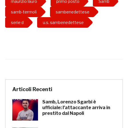
maurizio lauro
primo posto
Samb
samb-termoli
sambenedettese
serie d
u.s. sambenedettese
Articoli Recenti
Samb, Lorenzo Sgarbi è
ufficiale: l’attaccante arriva in
prestito dal Napoli