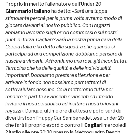
Proprio in merito l’allenatore dell’Under 20
Giammario Italiano
ha detto:
«Sarà una tappa
stimolante perché per la prima volta avremo modo di
giocare davanti al nostro pubblico. Con i ragazzi
abbiamo lavorato sugli errori commessi e sui nostri
punti di forza. Cagliari? Sarà la nostra prima gara della
Coppa Italia e ho detto alla squadra che, quando si
partecipa ad una competizione, dobbiamo pensare di
riuscire a vincerla. Affrontiamo una rosa già incontrata a
Terracina che ha delle qualità e delle individualità
importanti. Dobbiamo prestare attenzione e per
arrivare in fondo non possiamo permetterci di
sottovalutare nessuno. Ce la metteremo tutta per
rendere le partite avvincenti e vincenti ed intendo
invitare il nostro pubblico ad incitare i nostri giovani
ragazzi»
. Dunque, ultime ore di attesa e poi ci sarà da
divertirsi con l’Happy Car Sambenedettese Under 20
che farà il proprio esordio contro il
Cagliari
mercoledì
2 luglio alle ore 20:30 presso la Metroquadro Beach