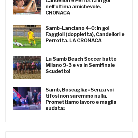
Candellori e Perrotta in gol
nell’ultima amichevole.
CRONACA
Samb-Lanciano 4-0: in gol
Faggioli (doppietta), Candellori e
Perrotta. LA CRONACA
La Samb Beach Soccer batte
Milano 9-3 e va in Semifinale
Scudetto!
Samb, Boscaglia: «Senza voi
tifosi non saremmo nulla.
Promettiamo lavoro e maglia
sudata»