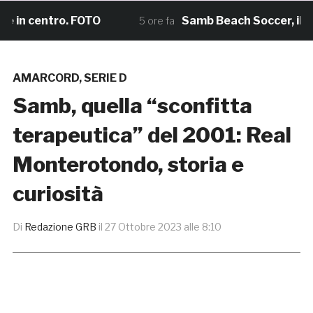
n centro. FOTO
Samb Beach Soccer, il sogno 
5 ore fa
AMARCORD
,
SERIE D
Samb, quella “sconfitta
terapeutica” del 2001: Real
Monterotondo, storia e
curiosità
Di
Redazione GRB
il
27 Ottobre 2023 alle 8:10