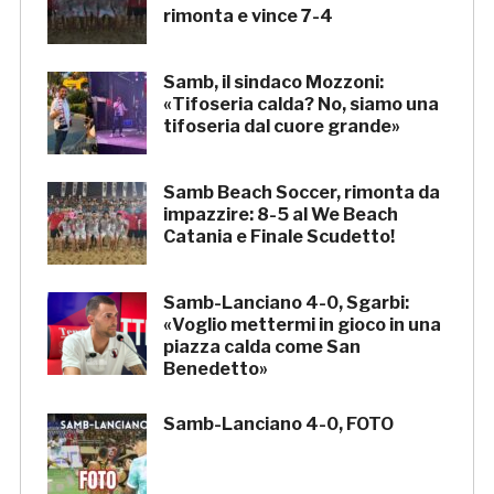
rimonta e vince 7-4
Samb, il sindaco Mozzoni:
«Tifoseria calda? No, siamo una
tifoseria dal cuore grande»
Samb Beach Soccer, rimonta da
impazzire: 8-5 al We Beach
Catania e Finale Scudetto!
Samb-Lanciano 4-0, Sgarbi:
«Voglio mettermi in gioco in una
piazza calda come San
Benedetto»
Samb-Lanciano 4-0, FOTO