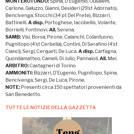
MONTEROTONDO:
Spina, D’Eugenio, Ousalem,
Carlone, Galuzzo, Gianni, Desideri (29’st Adornato),
Bencivenga, Stocchi (34’pt Del Prete), Bizzarri,
Battinelli.
A disp.
Portoghese, Iacobellis, Volante,
Borrielli, Fontinovi.
All.
Serena.
SAMB:
Visi, Borsa, Pirone, Calanchi, Colantuono,
Pugnitopo (4’st Cerbella), Contini, Di Serafino (4’st
Cianci), Sergi, Cerqueti, De Luca.
A disp.
Carfagna,
Quondamatteo, Cameli, Di Julio, Pannaioli.
All.
Mei.
ARBITRO:
Castagneri di Torino.
AMMONITI:
Bizzarri, D’Eugenio, Pugnitopo, Spina,
Bencivenga, Sergi, De Luca, Pirone.
NOTE:
Presenti circa 150 spettatori provenienti da
San Benedetto.
TUTTE LE NOTIZIE DELLA GAZZETTA