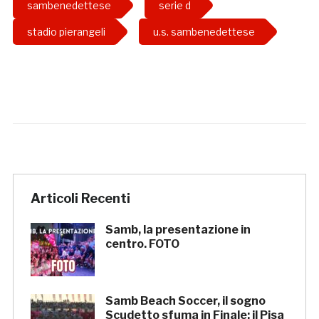
sambenedettese
serie d
stadio pierangeli
u.s. sambenedettese
Articoli Recenti
Samb, la presentazione in
centro. FOTO
Samb Beach Soccer, il sogno
Scudetto sfuma in Finale: il Pisa