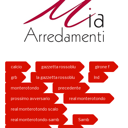
calcio
gazzetta rossoblu
girone f
grb
la gazzetta rossoblu
lnd
monterotondo
precedente
prossimo avversario
real monterotondo
real monterotondo scalo
real monterotondo-samb
Samb