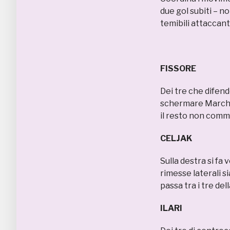
due gol subiti – 
temibili attaccant
FISSORE 
Dei tre che difend
schermare Marchi s
il resto non comme
CELJAK
Sulla destra si fa
rimesse laterali s
passa tra i tre dell
ILARI 5