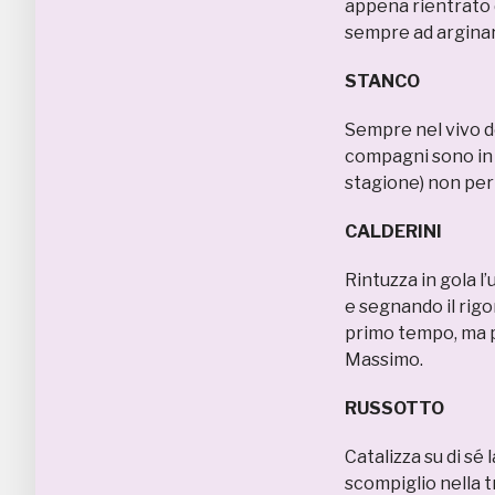
appena rientrato d
sempre ad arginarl
STANCO
Sempre nel vivo de
compagni sono in d
stagione) non per
CALDERINI
Rintuzza in gola l’u
e segnando il rigo
primo tempo, ma p
Massimo.
RUSSOTTO
Catalizza su di sé
scompiglio nella 