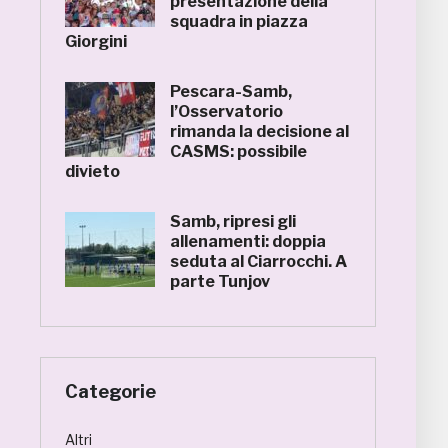
presentazione della
squadra in piazza
Giorgini
Pescara-Samb,
l’Osservatorio
rimanda la decisione al
CASMS: possibile
divieto
Samb, ripresi gli
allenamenti: doppia
seduta al Ciarrocchi. A
parte Tunjov
Categorie
Altri