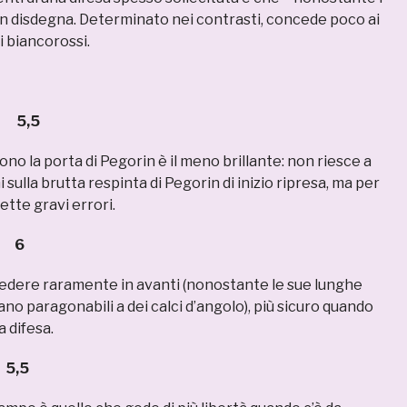
non disdegna. Determinato nei contrasti, concede poco ai
i biancorossi.
5,5
ono la porta di Pegorin è il meno brillante: non riesce a
ulla brutta respinta di Pegorin di inizio ripresa, ma per
tte gravi errori.
 6
 vedere raramente in avanti (nonostante le sue lunghe
iano paragonabili a dei calci d’angolo), più sicuro quando
a difesa.
,5