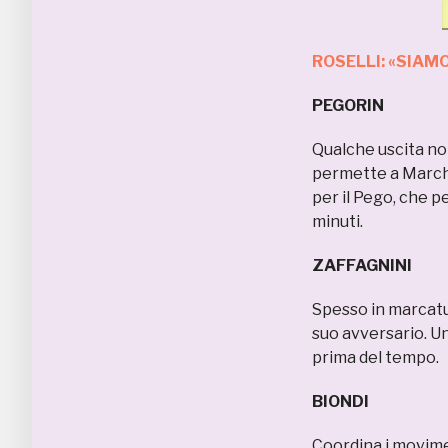
ROSELLI: «SIAMO
PEGORIN
Qualche uscita non
permette a Marchi
per il Pego, che p
minuti.
ZAFFAGNIN
Spesso in marcatur
suo avversario. Un
prima del tempo.
BIONDI 
Coordina i movimen