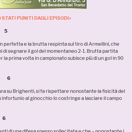
 STATI PUNITI DAGLI EPISODI»
 5
 perfetta e la brutta respinta sul tiro di Armellini, che
 di segnare il gol del momentaneo 2-1. Brutta partita
er la prima volta in campionato subisce più di un gol in 90
I 6
a su Brighenti, si fa rispettare nonostante la fisicità del
 infortunio al ginocchio lo costringe a lasciare il campo
6
ti di una difesa spesso sollecitata e che – nonostante i