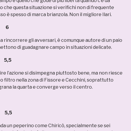
ampo è quello che gode di più libertà quando c’è da
 che questa situazione si verifichi non di frequente
so è spesso di marca brianzola. Non il migliore Ilari.
 6
a rincorrere gli avversari, è comunque autore di un paio
ettono di guadagnare campo in situazioni delicate.
5,5
ire l’azione si disimpegna piuttosto bene, ma non riesce
to filtro nella zona di Fissore e Cecchini, soprattutto
rana la quarta e converge verso il centro.
5,5
ada un peperino come Chiricò, specialmente se sei