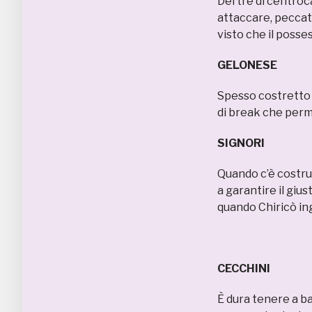
Dei tre di centroc
attaccare, peccato
visto che il posses
GELONESE
Spesso costretto 
di break che perm
SIGNORI 
Quando c’è costru
a garantire il gius
quando Chiricò ing
CECCHINI 
È dura tenere a b