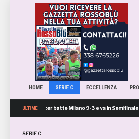
HOME
SERIE C
ECCELLENZA
PR
 Beach Soccer batte Milano 9-3 e va in Semifinale Scude
ULTIME
SERIE C