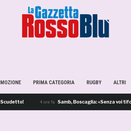
OMOZIONE
PRIMA CATEGORIA
RUGBY
ALTRI
tto!
Samb, Boscaglia: «Senza voi tifosi no
4 ore fa