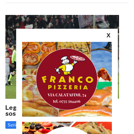
X
Lega Pro, l’assemblea: campionato da
sospendere. Promozione per il Carpi?
Serie C
7 Maggio 2020
di
Redazione GRB