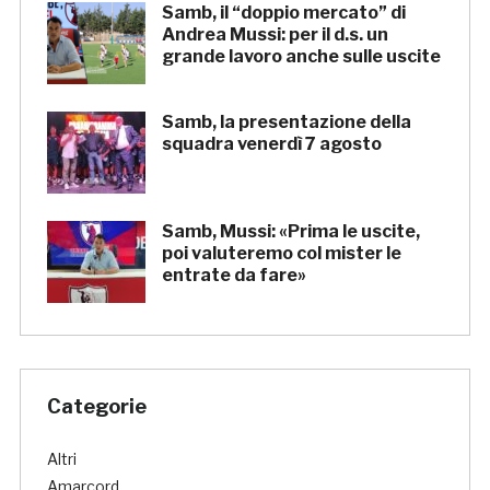
Samb, il “doppio mercato” di
Andrea Mussi: per il d.s. un
grande lavoro anche sulle uscite
Samb, la presentazione della
squadra venerdì 7 agosto
Samb, Mussi: «Prima le uscite,
poi valuteremo col mister le
entrate da fare»
Categorie
Altri
Amarcord