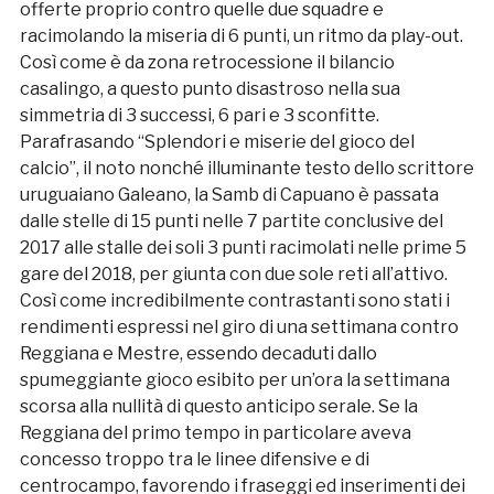
offerte proprio contro quelle due squadre e
racimolando la miseria di 6 punti, un ritmo da play-out.
Così come è da zona retrocessione il bilancio
casalingo, a questo punto disastroso nella sua
simmetria di 3 successi, 6 pari e 3 sconfitte.
Parafrasando “Splendori e miserie del gioco del
calcio”, il noto nonché illuminante testo dello scrittore
uruguaiano Galeano, la Samb di Capuano è passata
dalle stelle di 15 punti nelle 7 partite conclusive del
2017 alle stalle dei soli 3 punti racimolati nelle prime 5
gare del 2018, per giunta con due sole reti all’attivo.
Così come incredibilmente contrastanti sono stati i
rendimenti espressi nel giro di una settimana contro
Reggiana e Mestre, essendo decaduti dallo
spumeggiante gioco esibito per un’ora la settimana
scorsa alla nullità di questo anticipo serale. Se la
Reggiana del primo tempo in particolare aveva
concesso troppo tra le linee difensive e di
centrocampo, favorendo i fraseggi ed inserimenti dei