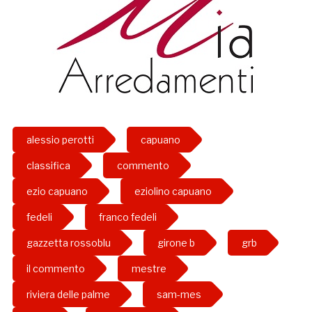
alessio perotti
capuano
classifica
commento
ezio capuano
eziolino capuano
fedeli
franco fedeli
gazzetta rossoblu
girone b
grb
il commento
mestre
riviera delle palme
sam-mes