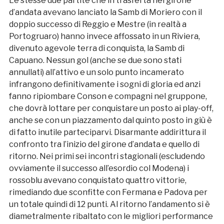
Le stesse due partite che in trasferta nel girone
d’andata avevano lanciato la Samb di Moriero con il
doppio successo di Reggio e Mestre (in realtà a
Portogruaro) hanno invece affossato in un Riviera,
divenuto agevole terra di conquista, la Samb di
Capuano. Nessun gol (anche se due sono stati
annullati) all’attivo e un solo punto incamerato
infrangono definitivamente i sogni di gloria ed anzi
fanno ripiombare Conson e compagni nel gruppone,
che dovrà lottare per conquistare un posto ai play-off,
anche se con un piazzamento dal quinto posto in giù è
di fatto inutile parteciparvi. Disarmante addirittura il
confronto tra l’inizio del girone d’andata e quello di
ritorno. Nei primi sei incontri stagionali (escludendo
ovviamente il successo all’esordio col Modena) i
rossoblu avevano conquistato quattro vittorie,
rimediando due sconfitte con Fermana e Padova per
un totale quindi di 12 punti. Al ritorno l’andamento si è
diametralmente ribaltato con le migliori performance