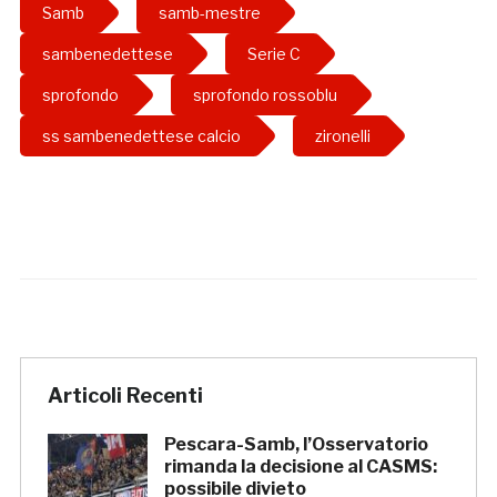
Samb
samb-mestre
sambenedettese
Serie C
sprofondo
sprofondo rossoblu
ss sambenedettese calcio
zironelli
Articoli Recenti
Pescara-Samb, l’Osservatorio
rimanda la decisione al CASMS:
possibile divieto