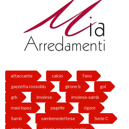
attaccante
calcio
Fano
gazzetta rossoblu
girone b
gol
grb
imolese
imolese-samb
maxi lopez
pagelle
rigore
Samb
sambenedettese
Serie C