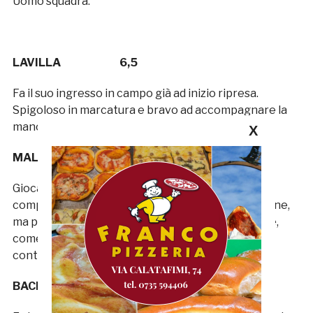
Uomo squadra.
LAVILLA 6,5
Fa il suo ingresso in campo già ad inizio ripresa.
Spigoloso in marcatura e bravo ad accompagnare la
manovra quando si supera la metà campo.
X
MALOTTI 6
Gioca subito dei palloni interessanti in favore dei
compagni, mostrando buone doti tecniche e visione,
ma poi, sbaglia un paio di appoggi facili facili. Forse,
come dice anche Montero, deve solo trovare
continuità.
BACIO TERRACINO 5,5