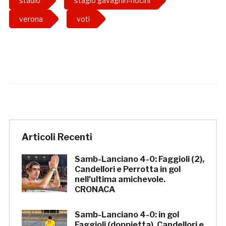
stadio
stagio gavagnin-nocini
verona
voti
Articoli Recenti
Samb-Lanciano 4-0: Faggioli (2),
Candellori e Perrotta in gol
nell’ultima amichevole.
CRONACA
Samb-Lanciano 4-0: in gol
Faggioli (doppietta), Candellori e