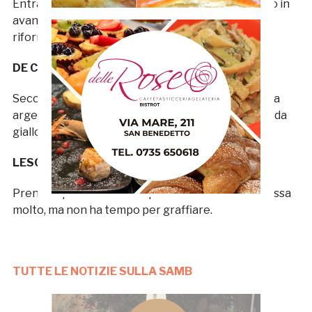
Entra per cercare di imprimere un cambio di passo in
avanti, ma non riesce nell’obiettivo anche per un
rifornimento non adeguato.
DE CIANCIO S.V.
Secondo scampolo di partita per il centrocampista
argentino, che si nota soltanto per un intervento da
giallo sulla mediana.
LESCANO S.V.
Prende il posto di Maxi Lopez nei minuti finali. Pressa
molto, ma non ha tempo per graffiare.
TUTTE LE NOTIZIE SULLA SAMB