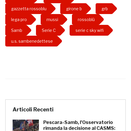
gazzetta rossoblu
girone b
grb
lega pro
mussi
rossoblù
Samb
Serie C
serie c sky wifi
u.s. sambenedettese
Articoli Recenti
Pescara-Samb, l’Osservatorio
rimanda la decisione al CASMS: