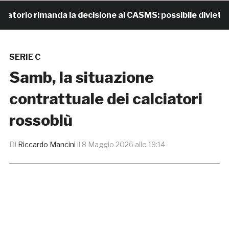
rio rimanda la decisione al CASMS: possibile divieto
SERIE C
Samb, la situazione
contrattuale dei calciatori
rossoblù
Di
Riccardo Mancini
il
8 Maggio 2026 alle 19:14