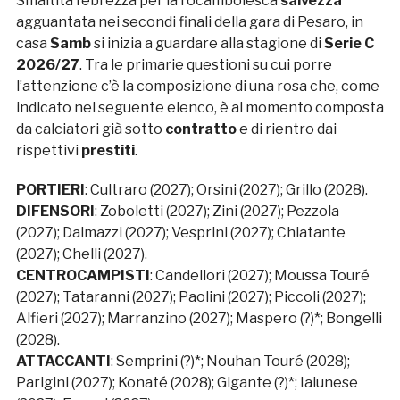
Smaltita l’ebrezza per la rocambolesca
salvezza
agguantata nei secondi finali della gara di Pesaro, in
casa
Samb
si inizia a guardare alla stagione di
Serie C
2026/27
. Tra le primarie questioni su cui porre
l’attenzione c’è la composizione di una rosa che, come
indicato nel seguente elenco, è al momento composta
da calciatori già sotto
contratto
e di rientro dai
rispettivi
prestiti
.
PORTIERI
: Cultraro (2027); Orsini (2027); Grillo (2028).
DIFENSORI
: Zoboletti (2027); Zini (2027); Pezzola
(2027); Dalmazzi (2027); Vesprini (2027); Chiatante
(2027); Chelli (2027).
CENTROCAMPISTI
: Candellori (2027); Moussa Touré
(2027); Tataranni (2027); Paolini (2027); Piccoli (2027);
Alfieri (2027); Marranzino (2027); Maspero (?)*; Bongelli
(2028).
ATTACCANTI
: Semprini (?)*; Nouhan Touré (2028);
Parigini (2027); Konaté (2028); Gigante (?)*; Iaiunese