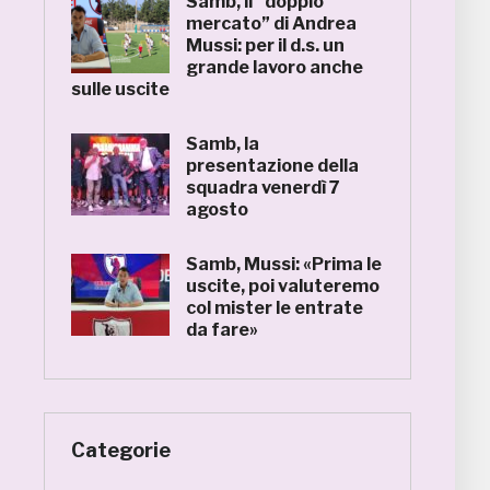
Samb, il “doppio
mercato” di Andrea
Mussi: per il d.s. un
grande lavoro anche
sulle uscite
Samb, la
presentazione della
squadra venerdì 7
agosto
Samb, Mussi: «Prima le
uscite, poi valuteremo
col mister le entrate
da fare»
Categorie