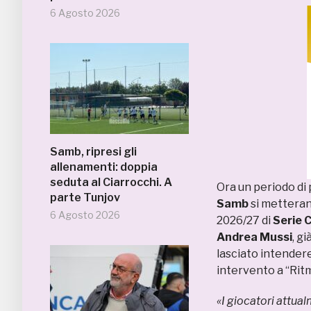
6 Agosto 2026
Samb, ripresi gli
allenamenti: doppia
seduta al Ciarrocchi. A
Ora un periodo di 
parte Tunjov
Samb
si metterann
6 Agosto 2026
2026/27 di
Serie 
Andrea Mussi
, g
lasciato intender
intervento a “Rit
«I giocatori attua