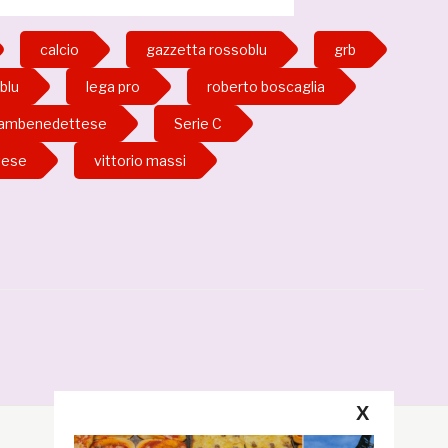
calcio
gazzetta rossoblu
grb
blu
lega pro
roberto boscaglia
ambenedettese
Serie C
tese
vittorio massi
X