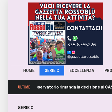
HOME
SERIE C
ECCELLENZA
PR
a-Samb, l’Osservatorio rimanda la decisione al CASMS: po
ULTIME
SERIE C