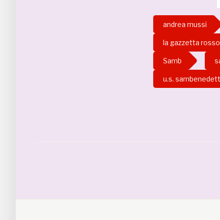
andrea mussi
la gazzetta rosso
Samb
s
u.s. sambenedet