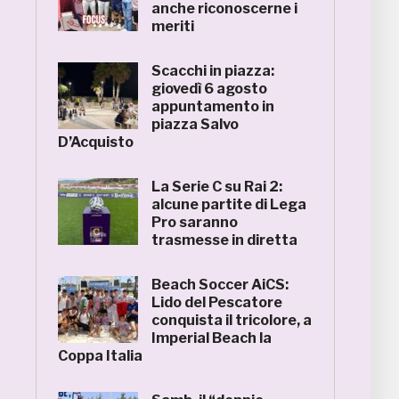
anche riconoscerne i
meriti
Scacchi in piazza:
giovedì 6 agosto
appuntamento in
piazza Salvo
D’Acquisto
La Serie C su Rai 2:
alcune partite di Lega
Pro saranno
trasmesse in diretta
Beach Soccer AiCS:
Lido del Pescatore
conquista il tricolore, a
Imperial Beach la
Coppa Italia