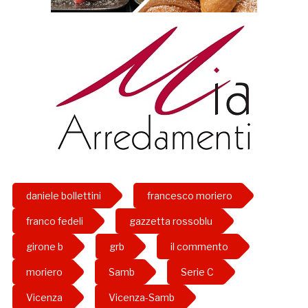
daniele bollettini
francesco moriero
franco fedeli
gazzetta rossoblu
girone b
grb
il commento
moriero
Samb
Serie C
Vicenza
Vicenza-Samb