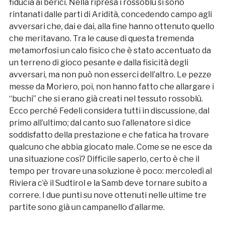
fiducia ai berici. Nella ripresa i rossoblù si sono
rintanati dalle parti di Aridità, concedendo campo agli
avversari che, dai e dai, alla fine hanno ottenuto quello
che meritavano. Tra le cause di questa tremenda
metamorfosi un calo fisico che è stato accentuato da
un terreno di gioco pesante e dalla fisicità degli
avversari, ma non può non esserci dell’altro. Le pezze
messe da Moriero, poi, non hanno fatto che allargare i
“buchi” che si erano già creati nel tessuto rossoblù.
Ecco perché Fedeli considera tutti in discussione, dal
primo all’ultimo; dal canto suo l’allenatore si dice
soddisfatto della prestazione e che fatica ha trovare
qualcuno che abbia giocato male. Come se ne esce da
una situazione così? Difficile saperlo, certo è che il
tempo per trovare una soluzione è poco: mercoledì al
Riviera c’è il Sudtirol e la Samb deve tornare subito a
correre. I due punti su nove ottenuti nelle ultime tre
partite sono già un campanello d’allarme.