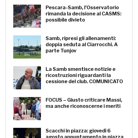
Pescara-Samb, l’Osservatorio
rimanda la decisione al CASMS:
possibile divieto
Samb, ripresi gli allenamenti:
doppia seduta al Ciarrocchi. A
parte Tunjov
La Samb smentisce notizie e
ricostruzioni riguardanti la
cessione del club. COMUNICATO
FOCUS – Giusto criticare Massi,
ma anche riconoscerne i meriti
Scacchi in piazza: giovedì 6
agosto appuntamento in piazza