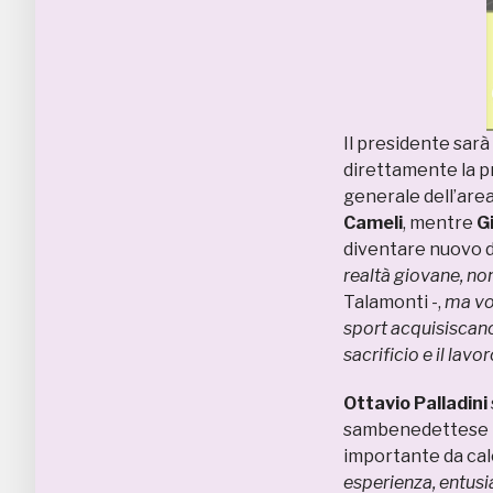
Il presidente sar
direttamente la p
generale dell’area
Cameli
, mentre
G
diventare nuovo d
realtà giovane, non
Talamonti -,
ma vo
sport acquisiscano 
sacrificio e il lavo
Ottavio Palladini
sambenedettese p
importante da calc
esperienza, entusi