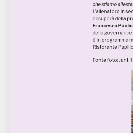
che stiamo allesten
L’allenatore in s
occuperà della pre
Francesco Paolin
della governance d
è in programma mer
Ristorante Papillo
Fonte foto: Jant.it