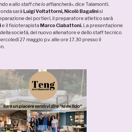
do e allo staff che lo affiancherà
», dice Talamonti.
econda sarà
Luigi Voltattorni, Nicolò Bagalini
si
parazione dei portieri, il preparatore atletico sarà
i
e il fisioterapista
Marco Ciabattoni.
La presentazione
ella società, del nuovo allenatore e dello staff tecnico
coledì 27 maggio p.v. alle ore 17.30 presso il
n.