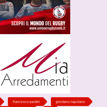
francesco paolini
giordano napolano