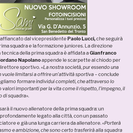
à affiancato dal vicepresidente
Paolo Lucci,
che seguirà
rima squadra e la formazione juniores. La direzione
 tecnica della prima squadra è affidata a
Gianfranco
iordano Napolano
appende le scarpette al chiodo per
irettore sportivo. «
La nostra società, pur essendo una
 vuole limitarsi a offrire un’attività sportiva
– conclude
gliamo formare individui completi, che attraverso lo
valori importanti per la vita come il rispetto, l’impegno, il
ro di squadra»
.
sarà il nuovo allenatore della prima squadra: un
rofondamente legato alla città, con un passato
iatore e già una lunga carriera da allenatore. «
Porterà
asmo e ambizione, che sono certo trasferirà alla squadra