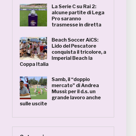
La Serie C su Rai 2:
alcune partite di Lega
Pro saranno
trasmesse in diretta
Beach Soccer AiCS:
Lido del Pescatore
conquista il tricolore, a
Imperial Beach la
Coppa Italia
Samb, il “doppio
mercato” di Andrea
Mussi: per il d.s. un
grande lavoro anche
sulle uscite