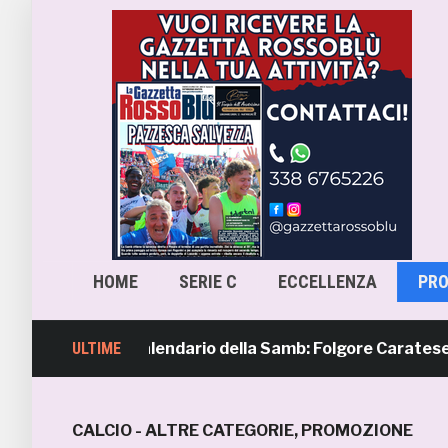
HOME
SERIE C
ECCELLENZA
PR
avera 4, il calendario della Samb: Folgore Caratese all’eso
ULTIME
CALCIO - ALTRE CATEGORIE
,
PROMOZIONE