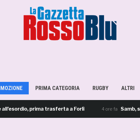
OMOZIONE
PRIMA CATEGORIA
RUGBY
ALTRI
rdio, prima trasferta a Forlì
Samb, su il sip
4 ore fa