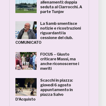
allenamenti: doppia
seduta al Ciarrocchi. A
parte Tunjov
La Samb smentisce
notizie e ricostruzioni
riguardanti la
cessione del club.
COMUNICATO
FOCUS – Giusto
criticare Massi, ma
anche riconoscerne i
meriti
Scacchi in piazza:
giovedì 6 agosto
appuntamento in
piazza Salvo
D’Acquisto