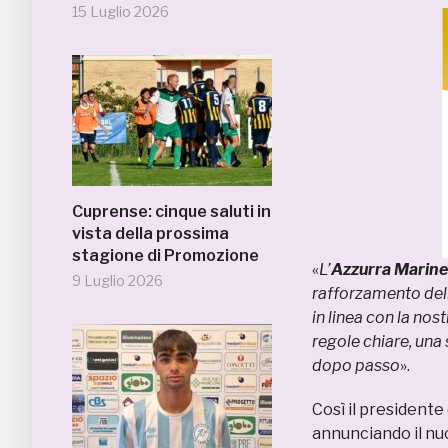
15 Luglio 2026
Cuprense: cinque saluti in
vista della prossima
stagione di Promozione
«
L’
Azzurra Marine
9 Luglio 2026
rafforzamento della
in linea con la no
regole chiare, una
dopo passo
».
Così il president
annunciando il nuo