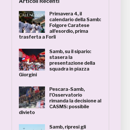
Articoli Recenti
Primavera 4, il
calendario della Samb:
Folgore Caratese
all’esordio, prima
trasferta a Forlì
Samb, su il sipario:
stasera la
presentazione della
squadra in piazza
Giorgini
Pescara-Samb,
l’Osservatorio
rimanda la decisione al
CASMS: possibile
divieto
Samb, ripresi gli