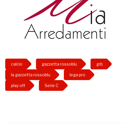
calcio
gazzetta rossoblu
grb
la gazzetta rossoblu
lega pro
play off
Serie C