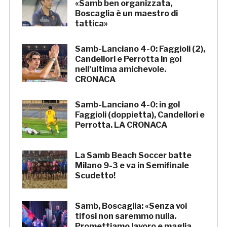
«Samb ben organizzata,
Boscaglia è un maestro di
tattica»
Samb-Lanciano 4-0: Faggioli (2),
Candellori e Perrotta in gol
nell’ultima amichevole.
CRONACA
Samb-Lanciano 4-0: in gol
Faggioli (doppietta), Candellori e
Perrotta. LA CRONACA
La Samb Beach Soccer batte
Milano 9-3 e va in Semifinale
Scudetto!
Samb, Boscaglia: «Senza voi
tifosi non saremmo nulla.
Promettiamo lavoro e maglia