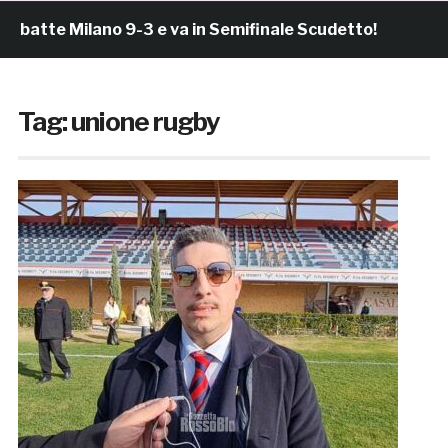
 Milano 9-3 e va in Semifinale Scudetto!
S
4 ore fa
Tag:
unione rugby