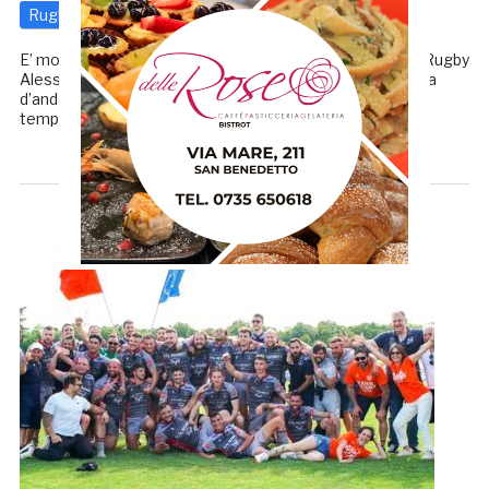
Rugby
7 Giugno 2022
di
Enrico Tassotti
E’ molto soddisfatto il coach della Fi.Fa. Security Unione Rugby
Alessandro Laurenzi dopo il successo per 22-16 nella gara
d’andata della finale play off contro Olbia ma allo stesso
tempo tiene i piedi per terra. […]