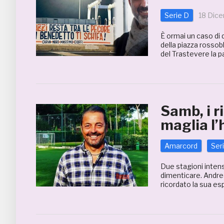
Serie D
18 Dic
È ormai un caso di d
della piazza rossoblù
del Trastevere la p
Samb, i r
maglia l’
Amarcord
Ser
Due stagioni intens
dimenticare. Andre
ricordato la sua es