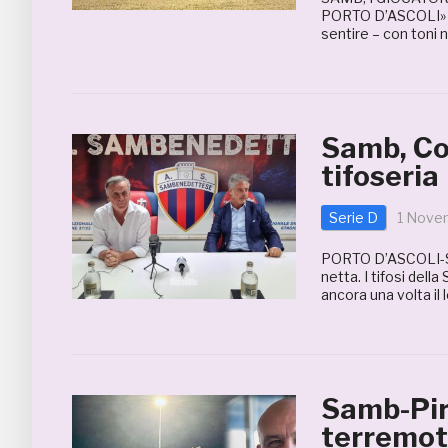
PORTO D’ASCOLI» Val
sentire – con toni n
Samb, Co
tifoseria
Serie D
1 Nove
PORTO D’ASCOLI-S
netta. I tifosi dell
ancora una volta il
Samb-Piro
terremo