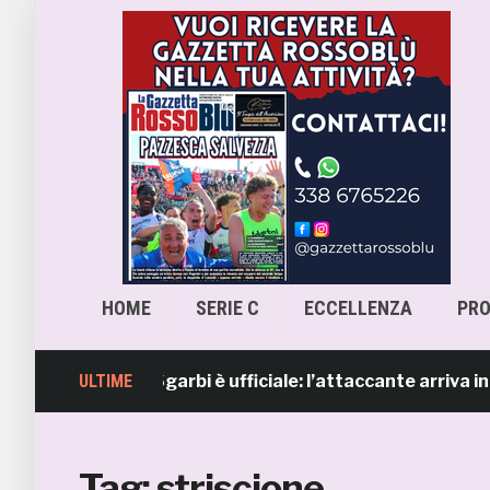
HOME
SERIE C
ECCELLENZA
PR
b, Lorenzo Sgarbi è ufficiale: l’attaccante arriva in prest
ULTIME
Tag:
striscione