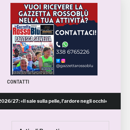
CONTATTI
«Il sale sulla pelle, l’ardore negli occhi»
P
9 ore fa