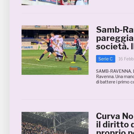
Samb-Rav
pareggia 
società.
Serie C
16 Febb
SAMB-RAVENNA, LE F
Ravenna. Una manciat
di battere i primo 
Curva Nor
il diritt
proprio p