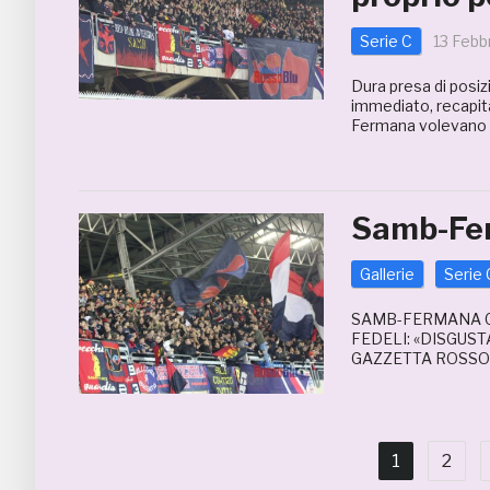
Serie C
13 Febb
Dura presa di posiz
immediato, recapita
Fermana volevano e
Samb-Fer
Gallerie
Serie 
SAMB-FERMANA 0-
FEDELI: «DISGUS
GAZZETTA ROSSO
1
2