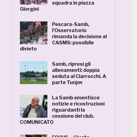
squadra in piazza
Giorgini
Pescara-Samb,
l’Osservatorio
rimanda la decisione al
CASMS: possibile
divieto
Samb, ripresi gli
allenamenti: doppia
seduta al Ciarrocchi. A
parte Tunjov
La Samb smentisce
notizie e ricostruzioni
riguardanti la
cessione del club.
COMUNICATO