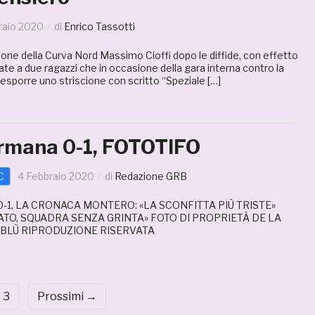
raio 2020
di
Enrico Tassotti
ione della Curva Nord Massimo Cioffi dopo le diffide, con effetto
te a due ragazzi che in occasione della gara interna contro la
sporre uno striscione con scritto “Speziale […]
mana 0-1, FOTOTIFO
C
4 Febbraio 2020
di
Redazione GRB
1, LA CRONACA MONTERO: «LA SCONFITTA PIÙ TRISTE»
TATO, SQUADRA SENZA GRINTA» FOTO DI PROPRIETÀ DE LA
BLÙ RIPRODUZIONE RISERVATA
3
Prossimi →