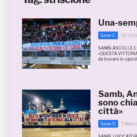
Una-semp
Serie C
30 Ott
SAMB-ASCOLI 2-1:
«QUESTA VITTORIA 
da trovare in ogni d
Samb, Ant
sono chia
città»
Serie D
2 Marz
SAMB, I GIOCATO