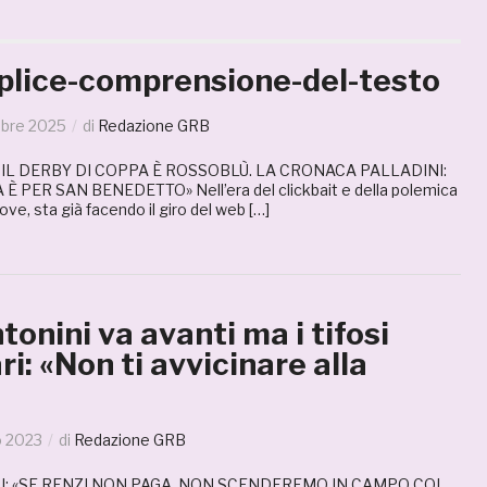
lice-comprensione-del-testo
obre 2025
di
Redazione GRB
 IL DERBY DI COPPA È ROSSOBLÙ. LA CRONACA PALLADINI:
È PER SAN BENEDETTO» Nell’era del clickbait e della polemica
ove, sta già facendo il giro del web […]
onini va avanti ma i tifosi
ri: «Non ti avvicinare alla
o 2023
di
Redazione GRB
RI: «SE RENZI NON PAGA, NON SCENDEREMO IN CAMPO COL