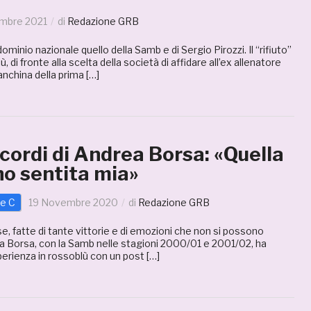
embre 2021
di
Redazione GRB
ominio nazionale quello della Samb e di Sergio Pirozzi. Il “rifiuto”
, di fronte alla scelta della società di affidare all’ex allenatore
anchina della prima […]
icordi di Andrea Borsa: «Quella
ho sentita mia»
ie C
19 Novembre 2020
di
Redazione GRB
e, fatte di tante vittorie e di emozioni che non si possono
a Borsa, con la Samb nelle stagioni 2000/01 e 2001/02, ha
perienza in rossoblù con un post […]