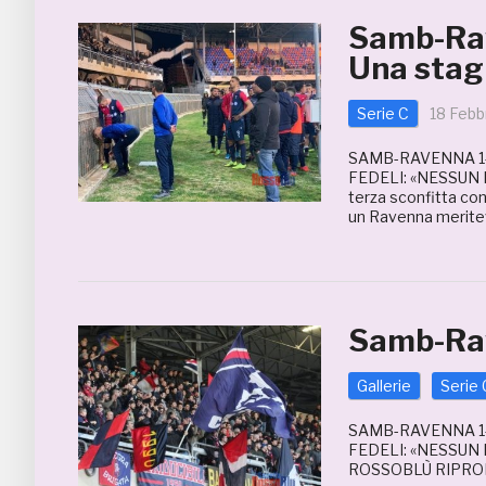
Samb-Ra
Una stag
Serie C
18 Febb
SAMB-RAVENNA 1-
FEDELI: «NESSUN P
terza sconfitta con
un Ravenna meritev
Samb-Rav
Gallerie
Serie 
SAMB-RAVENNA 1-
FEDELI: «NESSUN
ROSSOBLÙ RIPRO