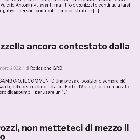
erio Antonini va avanti, ma il tifo organizzato continua a farsi
egativi – nei suoi confronti. L’amministratore […]
zzella ancora contestato dalla
mbre 2022
di
Redazione GRB
AMB 0-0, IL COMMENTO Una presa di posizione sempre più
a Samb, nel corso della partita col Porto d’Ascoli, hanno rimarcato
 loro disappunto – per usare un […]
zzi, non metteteci di mezzo il
to