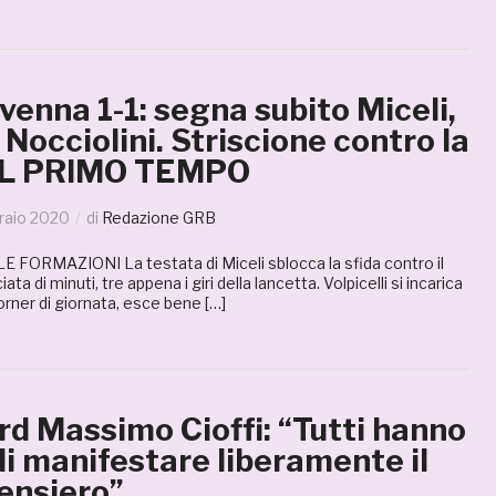
enna 1-1: segna subito Miceli,
Nocciolini. Striscione contro la
 IL PRIMO TEMPO
raio 2020
di
Redazione GRB
ORMAZIONI La testata di Miceli sblocca la sfida contro il
a di minuti, tre appena i giri della lancetta. Volpicelli si incarica
corner di giornata, esce bene […]
d Massimo Cioffi: “Tutti hanno
o di manifestare liberamente il
ensiero”