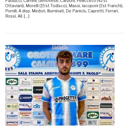
Paolucci, Cameli, Genovese, Carboni, Pelliccetti (42’st
Ottaviani), Morelli (15’st Todisco), Massi, Iacoponi (1’st Franchi),
Pomili. A disp. Medori, Illuminati, De Panicis, Capretti, Ferrari,
Rossi. All. […]