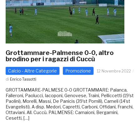
Grottammare-Palmense 0-0, altro
brodino per i ragazzi di Cuccù
Calcio - Altre Categorie
Promozione
12 Novembre 2022
di
Enrico Tassotti
GROTTAMMARE-PALMESE 0-0 GROTTAMMARE: Palanca,
Falleroni, Paolucci, Iacoponi, Genovese, Traini, Pelliccetti (19’st
Paolini), Morelli, Massi, De Panicis (39’st Pomili), Cameli (14’st
Evangelisti). A disp. Medori, Capretti, Carboni, Offidani, Franchi,
Ottaviani. All. Cuccù. PALMENSE: Camaioni, Bergamini,
Cesetti, […]