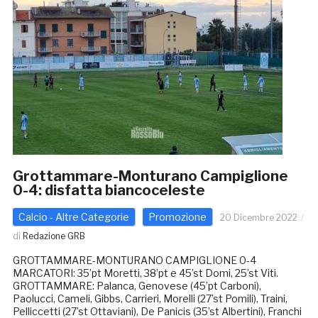
Grottammare-Monturano Campiglione
0-4: disfatta biancoceleste
Calcio - Altre Categorie
Promozione
20 Dicembre 2022
di
Redazione GRB
GROTTAMMARE-MONTURANO CAMPIGLIONE 0-4
MARCATORI: 35’pt Moretti, 38’pt e 45’st Domi, 25’st Viti.
GROTTAMMARE: Palanca, Genovese (45’pt Carboni),
Paolucci, Cameli, Gibbs, Carrieri, Morelli (27’st Pomili), Traini,
Pelliccetti (27’st Ottaviani), De Panicis (35’st Albertini), Franchi