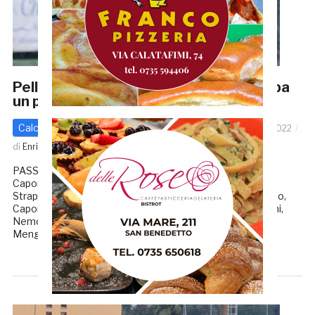
Pelliccetti gol e il Grottammare strappa
un punto alla Passatempese
Calcio - Altre Categorie
Promozione
12 Dicembre 2022
di
Enrico Tassotti
PASSATEMPESE – GROTTAMMARE 1-1 MARCATORI: 3’
Capomagi, 34’st rig. Pelliccetti PASSATEMPESE (4-3-3):
Strappini, Esposito, Montesi, Mandolini, Polidori, Maraschio,
Capomagi (22’st Zannini), Martiri (35’st Stortoni), Simoncini,
Nemo (44’st Mihaylov), Ferreyra (39’st Stacchiotti). All.:
Menghini. GROTTAMMARE (4-3-1-2): […]