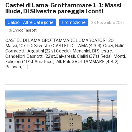
Castel di Lama-Grottammare 1-1: Massi
illude, Di Silvestre pareggia i conti
Calcio - Altre Categorie
Promozione
28 Novembre 2022
di
Enrico Tassotti
CASTEL DI LAMA-GROTTAMMARE 1-1 MARCATORI: 20’
Massi, 10’st Di Silvestre CASTEL DI LAMA (4-3-3): Orazi, Galiè,
Corradetti, Agostini (22’st.Coccia), Menchini, Di Silestre,
Candellori, Capriotti (22’st.Calvaresi), Cialini (37’st.Reda), Monti,
Felicioni (40’st.Amatucci). All. Poli. GROTTAMMARE (4-4-2):
Palanca, […]