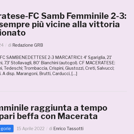
atese-FC Samb Femminile 2-3:
sempre più vicine alla vittoria
ionato
24
di
Redazione GRB
C SAMBENEDETTESE 2-3 MARCATRICI: 4′ Sgariglia, 21′
ini, 73′ Stollavagli, 80′ Bianchini (autogol). CF MACERATESE:
ini, Tedeschi; Trombaccia, Crispini, Giustozzi, Creti, Salvucci;
. A disp. Marangoni, Brutti, Carducci, […]
minile raggiunta a tempo
 pari beffa con Macerata
egorie
15 Aprile 2022
di
Enrico Tassotti