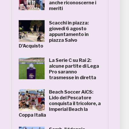
anche riconoscerne i
meriti
Scacchi in piazza:
giovedì 6 agosto
appuntamento in
piazza Salvo
D’Acquisto
La Serie C su Rai 2:
alcune partite di Lega
Pro saranno
trasmesse in diretta
Beach Soccer AiCS:
Lido del Pescatore
conquista il tricolore, a
Imperial Beach la
Coppa Italia