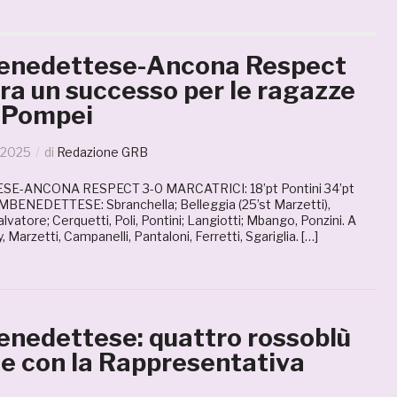
enedettese-Ancona Respect
ra un successo per le ragazze
r Pompei
 2025
di
Redazione GRB
-ANCONA RESPECT 3-0 MARCATRICI: 18’pt Pontini 34’pt
SAMBENEDETTESE: Sbranchella; Belleggia (25’st Marzetti),
 Salvatore; Cerquetti, Poli, Pontini; Langiotti; Mbango, Ponzini. A
y, Marzetti, Campanelli, Pantaloni, Ferretti, Sgariglia. […]
nedettese: quattro rossoblù
e con la Rappresentativa