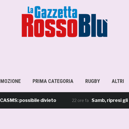
OMOZIONE
PRIMA CATEGORIA
RUGBY
ALTRI
: possibile divieto
Samb, ripresi gli allen
22 ore fa