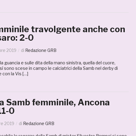
minile travolgente anche con
saro: 2-0
re 2019
di
Redazione GRB
 guancia e sulle dita della mano sinistra, quella del cuore,
osì sono scese in campo le calciatrici della Samb nel derby di
 con la Vis […]
a Samb femminile, Ancona
11-0
e 2019
di
Redazione GRB
cabile le ragazze della Samb di mister Silvestro Pompei si sono