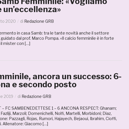
a Samb Femminile: «Vogliamo
e un’eccellenza»
sto 2020
di
Redazione GRB
rmento in casa Samb: tra le tante novità anche il settore
guidato dal prof. Marco Pompa. «Il calcio femminile è in forte
il mister con […]
minile, ancora un successo: 6-
ona e secondo posto
re 2019
di
Redazione GRB
– FC SAMBENEDETTESE 1 – 6 ANCONA RESPECT: Ghanam;
Fazliji, Marzoli; Domenichelli, Nolfi, Martelli, Morbidoni; Diaz,
one: Pazzagli, Rojas, Rumori, Hajayech, Bejaoui, Ibrahim, Cioffi,
. Allenatore: Giacomo […]