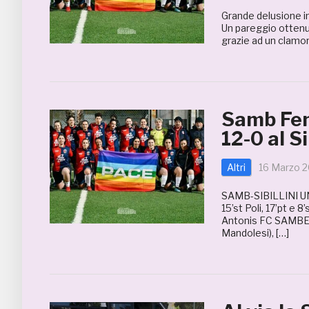
Grande delusione in
Un pareggio otten
grazie ad un clamoro
Samb Fem
12-0 al Si
Altri
16 Marzo 
SAMB-SIBILLINI UNIT
15’st Poli, 17’pt e 8
Antonis FC SAMBENE
Mandolesi), […]