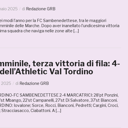
naio 2025
di
Redazione GRB
 dei modi l’anno per la FC Sambenedettese, tra le maggiori
emminile delle Marche. Dopo aver inanellato l’undicesima vittoria
ima squadra che naviga nelle zone alte […]
inile, terza vittoria di fila: 4-
 dell’Athletic Val Tordino
o 2025
di
Redazione GRB
DINO-FC SAMBENEDETTESE 2-4 MARCATRICI: 28’pt Ponzini,
’st Mbango, 22’st Campanelli, 27’st Di Salvatore, 37’st Bianconi.
NO: Iovalone; Sorce, Rocci, Bianconi, Pedretti; Cargini, Croci,
 Stracciasacco, Ciabattoni. A […]