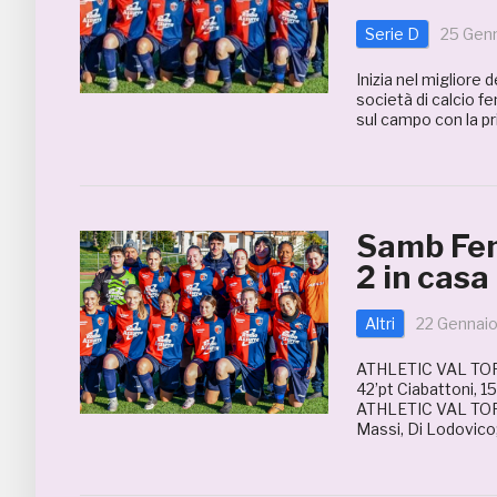
Serie D
25 Gen
Inizia nel migliore
società di calcio f
sul campo con la pr
Samb Femm
2 in casa
Altri
22 Gennai
ATHLETIC VAL TOR
42’pt Ciabattoni, 15
ATHLETIC VAL TORDI
Massi, Di Lodovico;