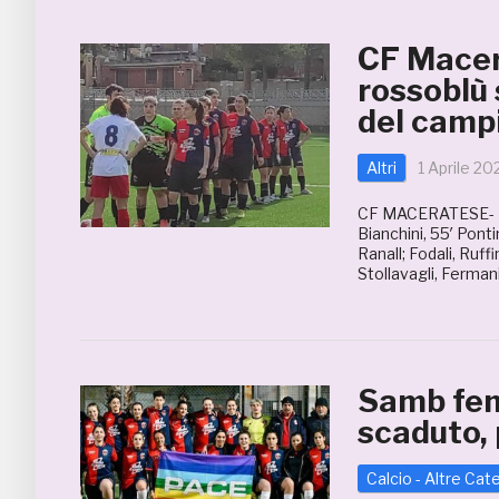
CF Macer
rossoblù 
del camp
Altri
1 Aprile 20
CF MACERATESE- F
Bianchini, 55′ Pont
Ranall; Fodali, Ruff
Stollavagli, Fermani
Samb fem
scaduto,
Calcio - Altre Cat