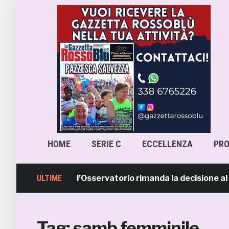
HOME
SERIE C
ECCELLENZA
PR
scara-Samb, l’Osservatorio rimanda la decisione al CASMS
ULTIME
Tag:
samb femminile