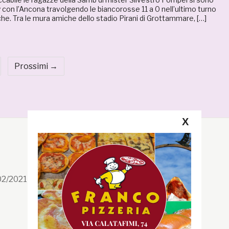
y con l’Ancona travolgendo le biancorosse 11 a 0 nell’ultimo turno
che. Tra le mura amiche dello stadio Pirani di Grottammare, […]
Prossimi →
X
Segui la GRB
Facebook
/02/2021 n. 199/2021
Instagram