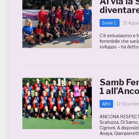
Al via l
diventar
Serie C
31 Ago
C’è entusiasmo e fe
femminile che sarà 
sviluppo – ha detto 
Samb Fem
1 all’Anc
Altri
12 Dicemb
ANCONA RESPECT 
Scatuzza, Di Sarno, 
Cignoni. A disposizi
Anaya, Giampieretti