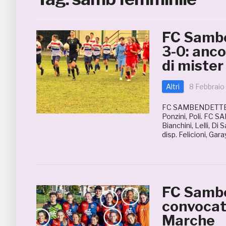
FC Samb
3-0: anco
di miste
Altri
8 Febbraio
FC SAMBENDETTESE
Ponzini, Poli. FC 
Bianchini, Lelli, Di
disp. Felicioni, Gara
FC Sambe
convocat
Marche