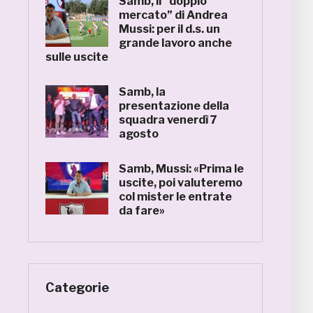
Samb, il “doppio
mercato” di Andrea
Mussi: per il d.s. un
grande lavoro anche
sulle uscite
Samb, la
presentazione della
squadra venerdì 7
agosto
Samb, Mussi: «Prima le
uscite, poi valuteremo
col mister le entrate
da fare»
Categorie