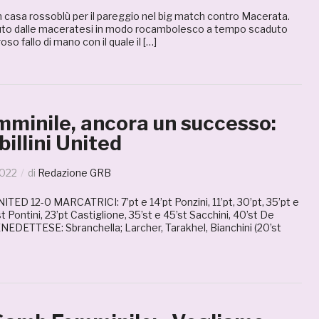
 casa rossoblù per il pareggio nel big match contro Macerata.
uto dalle maceratesi in modo rocambolesco a tempo scaduto
so fallo di mano con il quale il […]
minile, ancora un successo:
billini United
2022
di
Redazione GRB
ED 12-0 MARCATRICI: 7’pt e 14’pt Ponzini, 11’pt, 30’pt, 35’pt e
’st Pontini, 23’pt Castiglione, 35’st e 45’st Sacchini, 40’st De
DETTESE: Sbranchella; Larcher, Tarakhel, Bianchini (20’st