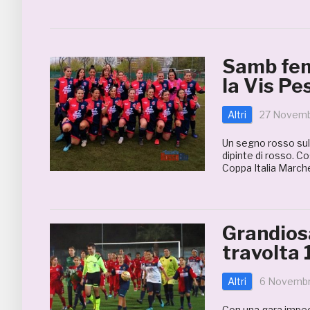
Samb fem
la Vis Pe
Altri
27 Novemb
Un segno rosso sulla
dipinte di rosso. C
Coppa Italia Marche
Grandios
travolta 
Altri
6 Novembr
Con una gara impec