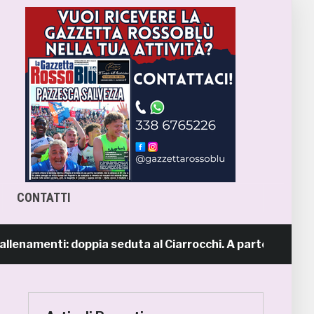
CONTATTI
amenti: doppia seduta al Ciarrocchi. A parte Tunjov