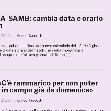
-SAMB: cambia data e orario
h
o 2020
di
Enrico Tassotti
stanza dall’emanazione del nuovo calendario della Serie C girone
one di data e orario del match che vedrà impegnata la
recupero dell’ottava giornata di ritorno […]
 «C’è rammarico per non poter
 in campo già da domenica»
o 2020
di
Enrico Tassotti
rie C osserverà una ulteriore domenica di stop e riprenderà non