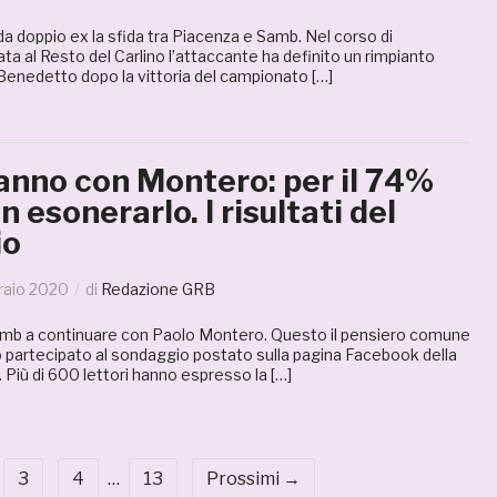
da doppio ex la sfida tra Piacenza e Samb. Nel corso di
iata al Resto del Carlino l’attaccante ha definito un rimpianto
 Benedetto dopo la vittoria del campionato […]
stanno con Montero: per il 74%
n esonerarlo. I risultati del
io
raio 2020
di
Redazione GRB
amb a continuare con Paolo Montero. Questo il pensiero comune
o partecipato al sondaggio postato sulla pagina Facebook della
Più di 600 lettori hanno espresso la […]
3
4
…
13
Prossimi →