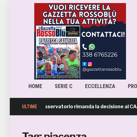
HOME
SERIE C
ECCELLENZA
PR
ra-Samb, l’Osservatorio rimanda la decisione al CASMS: p
ULTIME
Tag:
piacenza