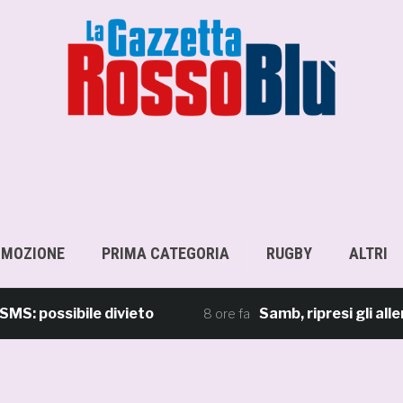
OMOZIONE
PRIMA CATEGORIA
RUGBY
ALTRI
ossibile divieto
Samb, ripresi gli allename
8 ore fa