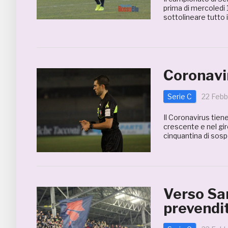
prima di mercoledi
sottolineare tutto i
Coronavir
Serie C
22 Febb
Il Coronavirus tiene
crescente e nel gir
cinquantina di sospe
Verso Sa
prevendit