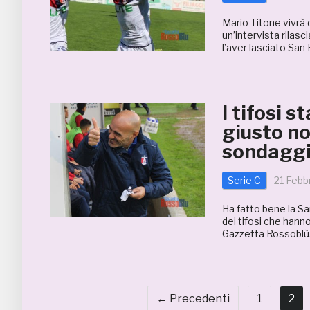
Mario Titone vivrà 
un’intervista rilasc
l’aver lasciato San
I tifosi 
giusto no
sondagg
Serie C
21 Febb
Ha fatto bene la S
dei tifosi che hann
Gazzetta Rossoblù. 
← Precedenti
1
2