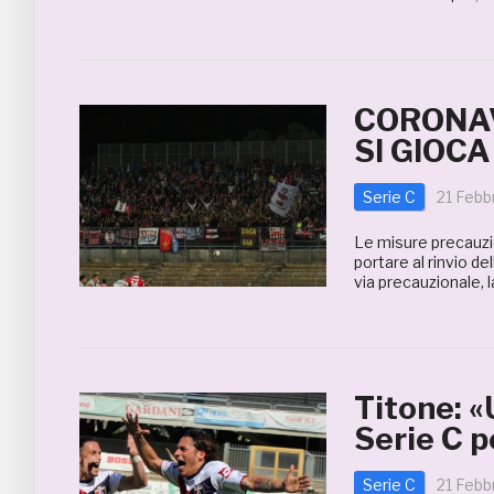
CORONAV
SI GIOCA
Serie C
21 Febb
Le misure precauzio
portare al rinvio de
via precauzionale, l
Titone: «
Serie C p
Serie C
21 Febb