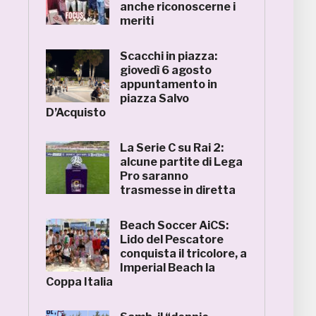
anche riconoscerne i
meriti
Scacchi in piazza:
giovedì 6 agosto
appuntamento in
piazza Salvo
D’Acquisto
La Serie C su Rai 2:
alcune partite di Lega
Pro saranno
trasmesse in diretta
Beach Soccer AiCS:
Lido del Pescatore
conquista il tricolore, a
Imperial Beach la
Coppa Italia