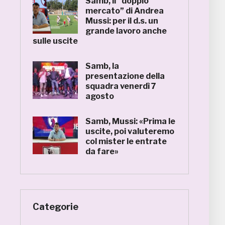
Samb, il “doppio
mercato” di Andrea
Mussi: per il d.s. un
grande lavoro anche
sulle uscite
Samb, la
presentazione della
squadra venerdì 7
agosto
Samb, Mussi: «Prima le
uscite, poi valuteremo
col mister le entrate
da fare»
Categorie