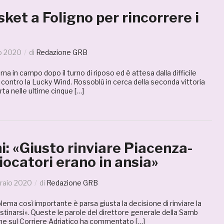
et a Foligno per rincorrere i
o 2020
di
Redazione GRB
a in campo dopo il turno di riposo ed è attesa dalla difficile
o contro la Lucky Wind. Rossoblù in cerca della seconda vittoria
rta nelle ultime cinque […]
ni: «Giusto rinviare Piacenza-
iocatori erano in ansia»
raio 2020
di
Redazione GRB
lema così importante è parsa giusta la decisione di rinviare la
estinarsi». Queste le parole del direttore generale della Samb
 che sul Corriere Adriatico ha commentato […]