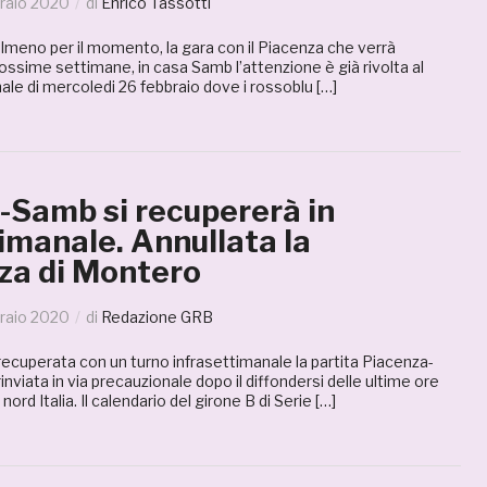
raio 2020
di
Enrico Tassotti
almeno per il momento, la gara con il Piacenza che verrà
ossime settimane, in casa Samb l’attenzione è già rivolta al
ale di mercoledi 26 febbraio dove i rossoblu […]
-Samb si recupererà in
imanale. Annullata la
za di Montero
raio 2020
di
Redazione GRB
ecuperata con un turno infrasettimanale la partita Piacenza-
nviata in via precauzionale dopo il diffondersi delle ultime ore
nord Italia. Il calendario del girone B di Serie […]