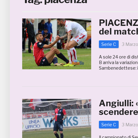
PIACENZA
del matc
Serie C
3 Marz
A sole 24 ore di di
B arriva la variazi
Sambenedettese: il 
Angiulli:
scendere
Serie C
3 Marz
Il campionato di Se