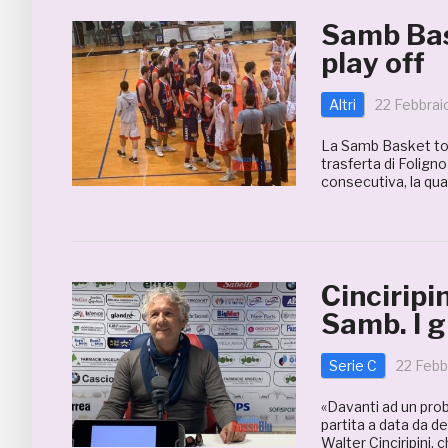
Samb Bask
play off
Altri
22 Febbrai
La Samb Basket torn
trasferta di Folign
consecutiva, la qua
Cinciripi
Samb. I g
Serie C
22 Febb
«Davanti ad un prob
partita a data da d
Walter Cinciripini,