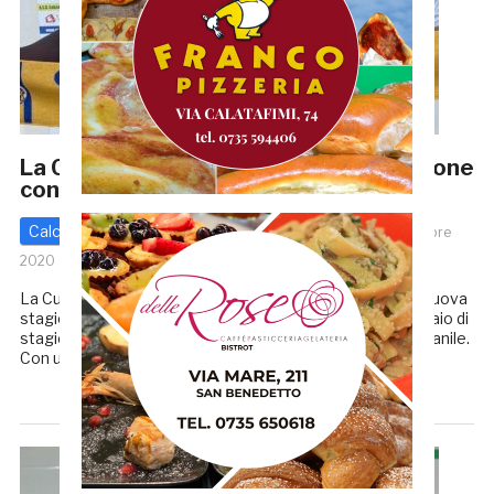
La Cuprense affronterà la nuova stagione
con tanti giovani in rosa
Calcio - Altre Categorie
Prima categoria
3 Settembre
2020
di
Enrico Tassotti
La Cuprense 1933 si presenta ai nastri di partenza della nuova
stagione proseguendo il percorso imboccato già da un paio di
stagioni, puntando decisamente sul proprio settore giovanile.
Con un’età media attorno ai 21 anni, […]