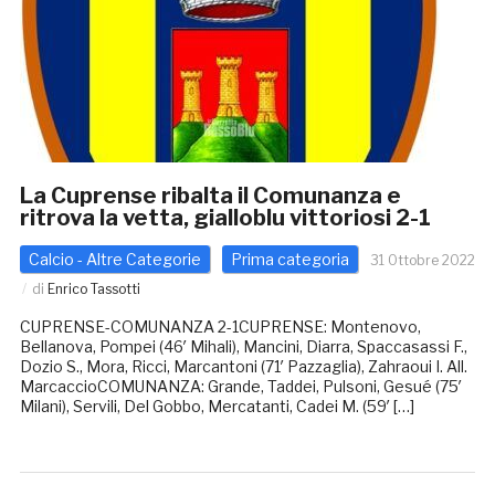
La Cuprense ribalta il Comunanza e
ritrova la vetta, gialloblu vittoriosi 2-1
Calcio - Altre Categorie
Prima categoria
31 Ottobre 2022
di
Enrico Tassotti
CUPRENSE-COMUNANZA 2-1CUPRENSE: Montenovo,
Bellanova, Pompei (46′ Mihali), Mancini, Diarra, Spaccasassi F.,
Dozio S., Mora, Ricci, Marcantoni (71′ Pazzaglia), Zahraoui I. All.
MarcaccioCOMUNANZA: Grande, Taddei, Pulsoni, Gesué (75′
Milani), Servili, Del Gobbo, Mercatanti, Cadei M. (59′ […]