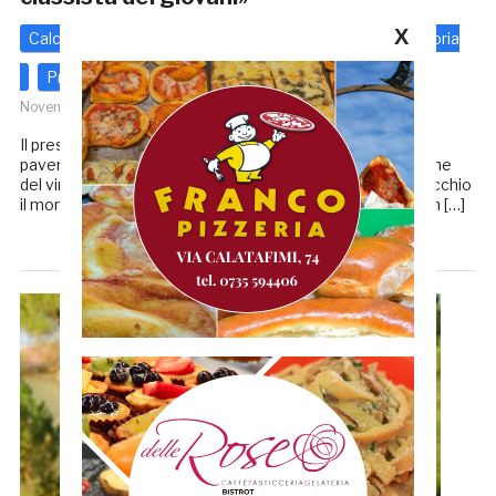
X
Calcio - Altre Categorie
Eccellenza
Prima categoria
Promozione
Seconda categoria
Serie D
25
Novembre 2020
di
Enrico Tassotti
Il presidente del Tolentino è molto preoccupato per il
paventato cambio di regolamento, la cosiddetta abolizione
del vincolo sportivo che metterebbe, ancor di più, in ginocchio
il mondo dilettantistico italiano. Il numero uno cremisi non […]