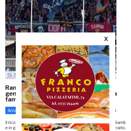
X
Ranieri: «Zoboletti presidente
gentiluomo. Gestiva la Samb come una
famiglia»
Amarcord
Serie C
25 Maggio 2020
di
Redazione GRB
Il ricordo di Ferruccio Zoboletti resterà per sempre, nella Samb
e in generale in tutta San Benedetto del Tronto. A dimostrarlo,