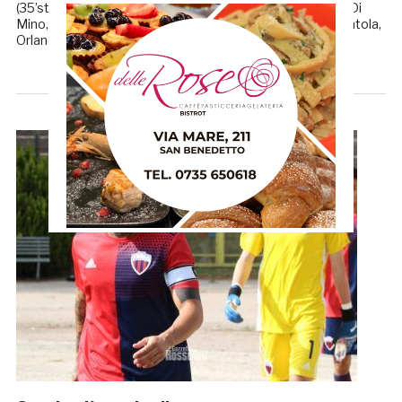
(35’st Puglielli), Mele (29’st Verna), Bassini, Pietrantonio, Di
Mino, Mariani (42’st Coulibaly), Fabrizi (18’st El Ouazni), Ventola,
Orlando. A […]