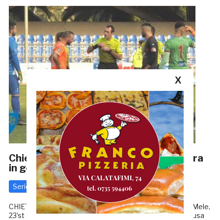
X
Chieti-Porto d’Ascoli 2-1: Spagna ancora
in gol, ma nel finale arriva la beffa
Serie D
14 Febbraio 2022
di
Redazione GRB
CHIETI-PORTO D’ASCOLI 2-1 MARCATORI: 22’pt (rigore) Mele,
23’st Spagna, 50’st Puglielli. CHIETI: Forti, Di Renzo, Siragusa