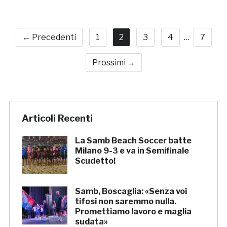
← Precedenti
1
2
3
4
…
7
Prossimi →
Articoli Recenti
La Samb Beach Soccer batte
Milano 9-3 e va in Semifinale
Scudetto!
Samb, Boscaglia: «Senza voi
tifosi non saremmo nulla.
Promettiamo lavoro e maglia
sudata»