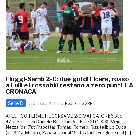
Fiuggi-Samb 2-0: due gol di Ficara, rosso
a Lulli e i rossoblù restano a zero punti. LA
CRONACA
Serie D
3 Ottobre 2021
di
Redazione GRB
ATLETICO TERME FIUGGI-SAMB 2-0 MARCATORI: 6’pt e
47’pt Ficara. di Daniele Bollettini A.T. FIUGGI (4-3-3): Mejri, Di
Nezza (dal 7’st Frabotta), Tomas, Romeo, Rizzitelli; Lo Duca
(dal 34’st Meloni), Papaserio (dal 16’st Tajani), Forgione (dal […]