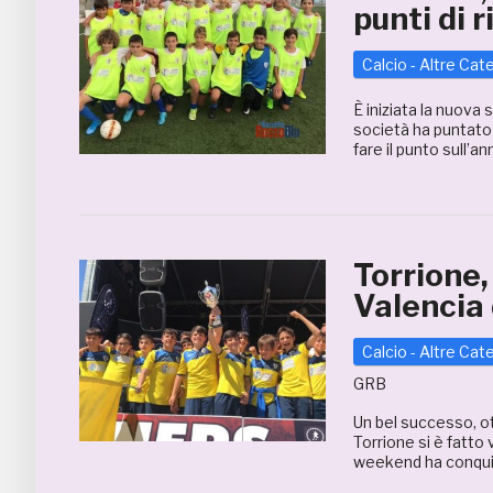
punti di 
Calcio - Altre Cat
È iniziata la nuova 
società ha puntato m
fare il punto sull’a
Torrione,
Valencia
Calcio - Altre Cat
GRB
Un bel successo, ot
Torrione si è fatt
weekend ha conquist