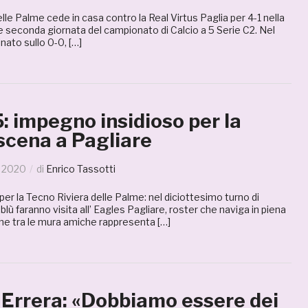
lle Palme cede in casa contro la Real Virtus Paglia per 4-1 nella
 seconda giornata del campionato di Calcio a 5 Serie C2. Nel
ato sullo 0-0, […]
5: impegno insidioso per la
scena a Pagliare
o 2020
di
Enrico Tassotti
 per la Tecno Riviera delle Palme: nel diciottesimo turno di
lù faranno visita all’ Eagles Pagliare, roster che naviga in piena
che tra le mura amiche rappresenta […]
 Errera: «Dobbiamo essere dei