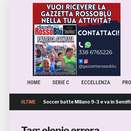
HOME
SERIE C
ECCELLENZA
PR
a Samb Beach Soccer batte Milano 9-3 e va in Semifinale
ULTIME
Tag:
elenio errera