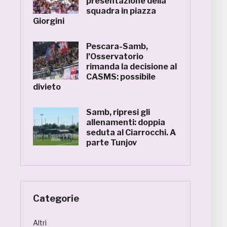
presentazione della
squadra in piazza
Giorgini
Pescara-Samb,
l’Osservatorio
rimanda la decisione al
CASMS: possibile
divieto
Samb, ripresi gli
allenamenti: doppia
seduta al Ciarrocchi. A
parte Tunjov
Categorie
Altri