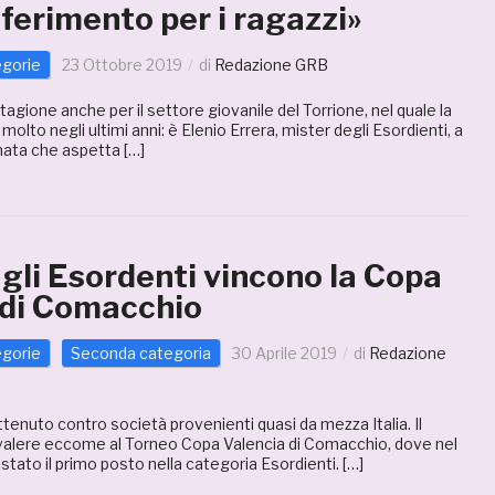
riferimento per i ragazzi»
egorie
23 Ottobre 2019
di
Redazione GRB
stagione anche per il settore giovanile del Torrione, nel quale la
olto negli ultimi anni: è Elenio Errera, mister degli Esordienti, a
nnata che aspetta […]
 gli Esordenti vincono la Copa
 di Comacchio
egorie
Seconda categoria
30 Aprile 2019
di
Redazione
tenuto contro società provenienti quasi da mezza Italia. Il
o valere eccome al Torneo Copa Valencia di Comacchio, dove nel
ato il primo posto nella categoria Esordienti. […]