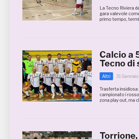
La Tecno Riviera de
gara valevole come
primo tempo, termin
Calcio a 
Tecno di 
Altri
31 Gennai
Trasferta insidiosa
campionato i rossob
zona play out, ma 
Torrione,