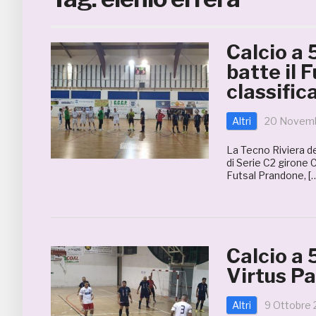
Calcio a 
batte il 
classific
Altri
20 Novemb
La Tecno Riviera de
di Serie C2 girone C
Futsal Prandone, [
Calcio a 
Virtus Pa
Altri
9 Ottobre 