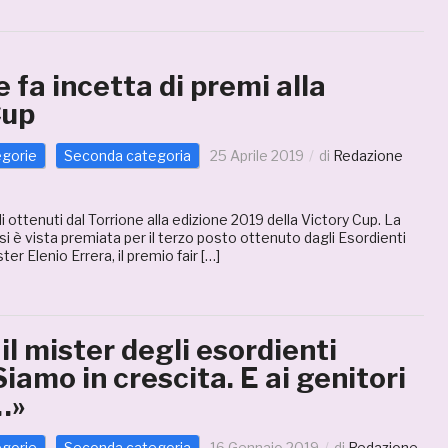
e fa incetta di premi alla
Cup
egorie
Seconda categoria
25 Aprile 2019
di
Redazione
lli ottenuti dal Torrione alla edizione 2019 della Victory Cup. La
si è vista premiata per il terzo posto ottenuto dagli Esordienti
er Elenio Errera, il premio fair […]
 il mister degli esordienti
Siamo in crescita. E ai genitori
…»
egorie
Seconda categoria
16 Gennaio 2019
di
Redazione