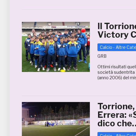
Il Torrion
Victory 
Calcio - Altre Cat
GRB
Ottimi risultati que
società sudentrita 
(anno 2006) del mist
Torrione,
Errera: «
dico che
Calcio - Altre Cat