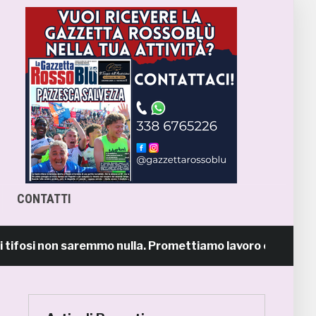
CONTATTI
osi non saremmo nulla. Promettiamo lavoro e maglia suda