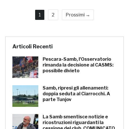
1
2
Prossimi →
Articoli Recenti
Pescara-Samb, l’Osservatorio
rimanda la decisione al CASMS:
possibile divieto
Samb, ripresi gli allenamenti:
doppia seduta al Ciarrocchi. A
parte Tunjov
La Samb smentisce notizie e
ricostruzioni riguardanti la
cessione del club. COMUNICATO