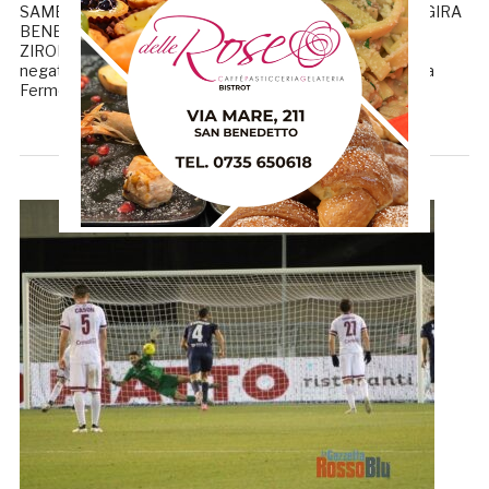
SAMB-FANO 2-2, LA CRONACA IMPROTA: «NON CE NE GIRA
BENE UNA» SERAFINO: «CI CONFRONTEREMO CON
ZIRONELLI» NOBILE 5 Continua il periodo
negativo per il portiere napoletano, che come accaduto a
Fermo provoca un rigore in […]