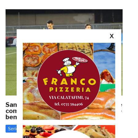
X
Samb-Fano 2-2, LE PAGELLE | Nobile ne
combina un’altra, Lombardo esordisce
bene
Serie C
8 Febbraio 2021
di
Redazione GRB