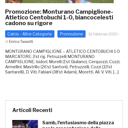
Promozione: Monturano Campiglione-
Atletico Centobuchi 1-0, biancocelesti
cadono su rigore
Calcio - Altre Categorie
Promozione
16 Febbraio 2020
di
Enrico Tassotti
MONTURANO CAMPIGLIONE – ATLETICO CENTOBUCHI 1-0
MARCATORE: 3’st rig. Petruzzelli MONTURANO
CAMPIGLIONE: Isidori; Morelli (1’st Giuliano), Cerquozzi, Cozzi,
Armellini; Mastrillo (26’st Santoni), Petruzzelli, Cozzi (33’st
Santarelli), D. Viti; Fabiani (38’st Adami), Moretti. All. V. Viti. […]
Articoli Recenti
Samb, l’entusiasmo della piazza