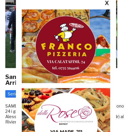
X
Samb-Notaresco, I CONVOCATI: torna
Arrigoni, sempre fuori Battista
Serie D
16 Marzo 2024
di
Riccardo Mancini
SAMB, ALESSANDRINI IN CERCA DEL BIS AL RIVIERA Sono
24 i giocatori della Samb convocati da mister Marco
Alessandrini per la sfida di domani (domenica 17 marzo, ndr) al
Riviera contro il Notaresco. Per il […]