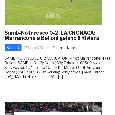
Samb-Notaresco 0-2, LA CRONACA:
Marrancone e Belloni gelano il Riviera
Serie D
17 Marzo 2024
di
Riccardo Mancini
SAMB-NOTARESCO 0-2 MARCATORI: 44’st Marrancone, 47’st
Belloni. SAMB (4-3-1-2): Coco (’03); Zoboletti (’05), Pezzola,
Sirri, Pagliari (’04); Tourè (’05) [21’st Mbaye (’04)], Arrigoni,
Bontà (7’pt Paolini) (21’st Scimia); Senigagliesi [34’st Cardoni
(’04)]; Martiniello, Fabbrini (15’st […]