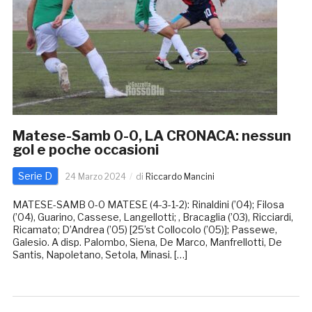
Matese-Samb 0-0, LA CRONACA: nessun
gol e poche occasioni
Serie D
24 Marzo 2024
di
Riccardo Mancini
MATESE-SAMB 0-0 MATESE (4-3-1-2): Rinaldini (’04); Filosa
(’04), Guarino, Cassese, Langellotti; , Bracaglia (’03), Ricciardi,
Ricamato; D’Andrea (’05) [25’st Collocolo (’05)]; Passewe,
Galesio. A disp. Palombo, Siena, De Marco, Manfrellotti, De
Santis, Napoletano, Setola, Minasi. […]