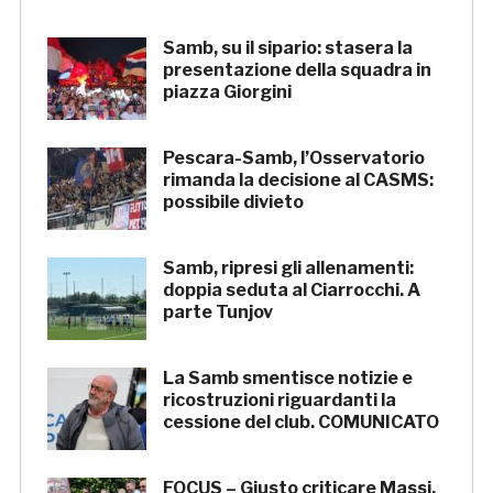
Samb, su il sipario: stasera la
presentazione della squadra in
piazza Giorgini
Pescara-Samb, l’Osservatorio
rimanda la decisione al CASMS:
possibile divieto
Samb, ripresi gli allenamenti:
doppia seduta al Ciarrocchi. A
parte Tunjov
La Samb smentisce notizie e
ricostruzioni riguardanti la
cessione del club. COMUNICATO
FOCUS – Giusto criticare Massi,