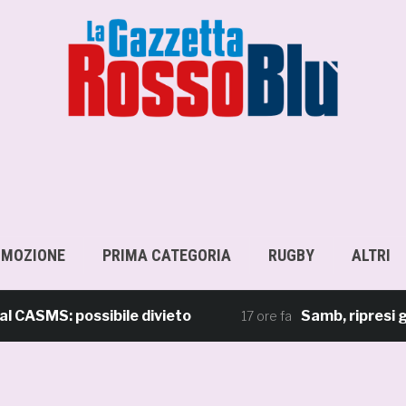
OMOZIONE
PRIMA CATEGORIA
RUGBY
ALTRI
ASMS: possibile divieto
Samb, ripresi gli 
17 ore fa