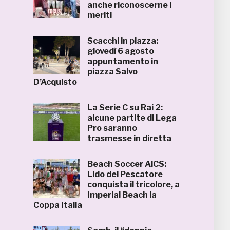
anche riconoscerne i
meriti
Scacchi in piazza:
giovedì 6 agosto
appuntamento in
piazza Salvo
D’Acquisto
La Serie C su Rai 2:
alcune partite di Lega
Pro saranno
trasmesse in diretta
Beach Soccer AiCS:
Lido del Pescatore
conquista il tricolore, a
Imperial Beach la
Coppa Italia