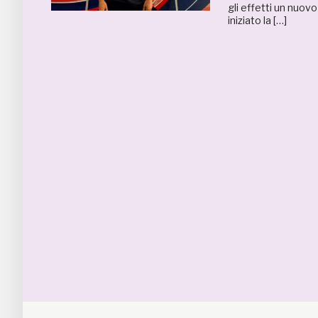
gli effetti un nuov
iniziato la […]