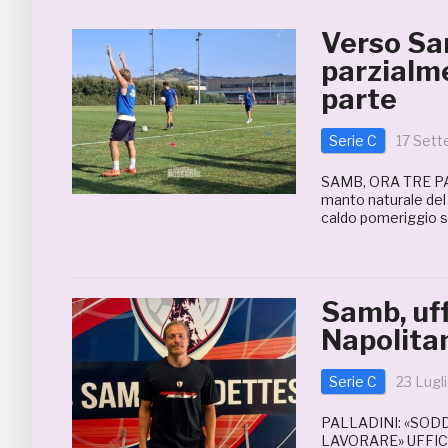
Verso Sa
parzialme
parte
Serie C
17 Set
SAMB, ORA TRE PA
manto naturale del 
caldo pomeriggio se
Samb, uff
Napolita
Serie C
23 Lugl
PALLADINI: «SOD
LAVORARE» UFFICI