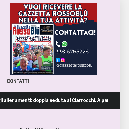
CONTATTI
allenamenti: doppia seduta al Ciarrocchi. A parte Tunjov