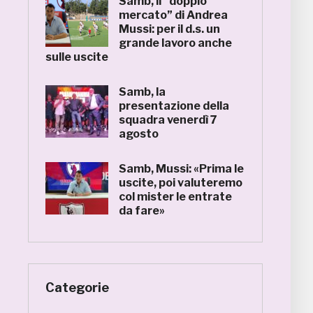
Samb, il “doppio
mercato” di Andrea
Mussi: per il d.s. un
grande lavoro anche
sulle uscite
Samb, la
presentazione della
squadra venerdì 7
agosto
Samb, Mussi: «Prima le
uscite, poi valuteremo
col mister le entrate
da fare»
Categorie