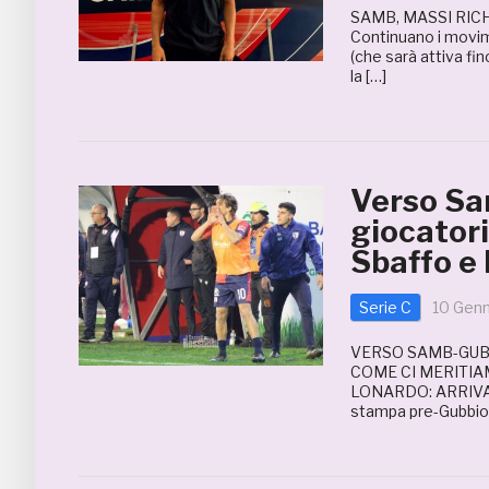
SAMB, MASSI RIC
Continuano i movim
(che sarà attiva fino
la […]
Verso Sam
giocatori
Sbaffo e
Serie C
10 Gen
VERSO SAMB-GUBB
COME CI MERITIA
LONARDO: ARRIVA 
stampa pre-Gubbio, 