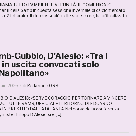
HIAMA TUTTO L’AMBIENTE ALL’UNITÀ: IL COMUNICATO
enti della Samb in questa sessione invernale di calciomercato
 al 2 febbraio). Il club rossoblù, nelle scorse ore, ha ufficializzato
b-Gubbio, D’Alesio: «Tra i
 in uscita convocati solo
 Napolitano»
naio 2026
di
Redazione GRB
IO, D’ALESIO: «SERVE CORAGGIO PER TORNARE A VINCERE
MO TUTTI» SAMB, UFFICIALE IL RITORNO DI EDOARDO
IN PRESTITO DALL’ATALANTA Nel corso della conferenza
mister Filippo D’Alesio si è […]