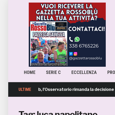
HOME
SERIE C
ECCELLENZA
PR
Pescara-Samb, l’Osservatorio rimanda la decisione al C
ULTIME
Tag:
luca napolitano