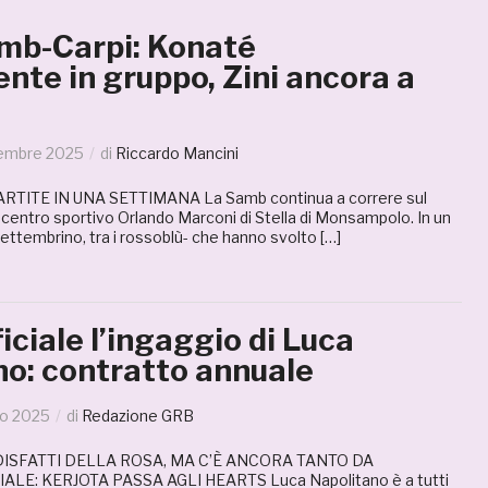
mb-Carpi: Konaté
nte in gruppo, Zini ancora a
tembre 2025
di
Riccardo Mancini
RTITE IN UNA SETTIMANA La Samb continua a correre sul
centro sportivo Orlando Marconi di Stella di Monsampolo. In un
ttembrino, tra i rossoblù- che hanno svolto […]
iciale l’ingaggio di Luca
no: contratto annuale
io 2025
di
Redazione GRB
DISFATTI DELLA ROSA, MA C’È ANCORA TANTO DA
ALE: KERJOTA PASSA AGLI HEARTS Luca Napolitano è a tutti