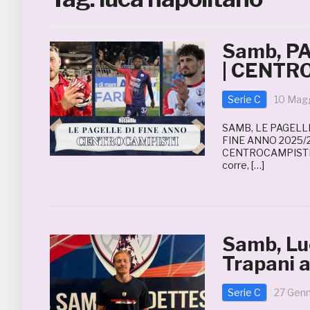
Samb, P
| CENTR
Serie C
10 Mag
SAMB, LE PAGELLE
FINE ANNO 2025/2
CENTROCAMPISTI C
corre, […]
Samb, Lu
Trapani a
Serie C
27 Gen