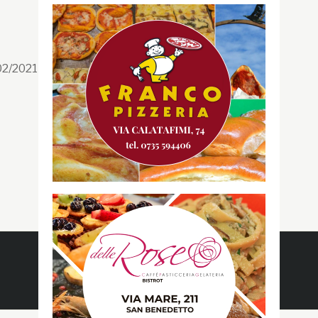
Segui la GRB
Facebook
/02/2021 n. 199/2021
Instagram
Twitter
Youtube
Gazzetta RossoBlù