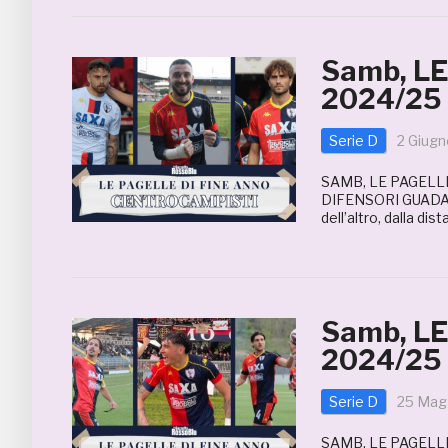
Samb, L
2024/25
Serie D
2 Giug
SAMB, LE PAGELLE
DIFENSORI GUADALU
dell’altro, dalla di
Samb, L
2024/25 
Serie D
25 Mag
SAMB, LE PAGELL