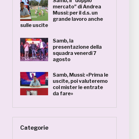
Samb, il “doppio
mercato” di Andrea
Mussi: per il d.s. un
grande lavoro anche
sulle uscite
Samb, la
presentazione della
squadra venerdì 7
agosto
Samb, Mussi: «Prima le
uscite, poi valuteremo
col mister le entrate
da fare»
Categorie