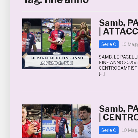
Samb, P
| ATTAC
Serie C
19 Mag
SAMB, LE PAGELLE
FINE ANNO 2025/2
CENTROCAMPISTI 
[…]
Samb, P
| CENTR
Serie C
10 Mag