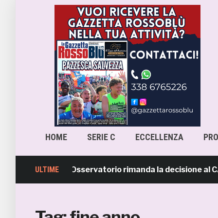
HOME
SERIE C
ECCELLENZA
PR
ara-Samb, l’Osservatorio rimanda la decisione al CASMS: 
ULTIME
Tag:
fine anno