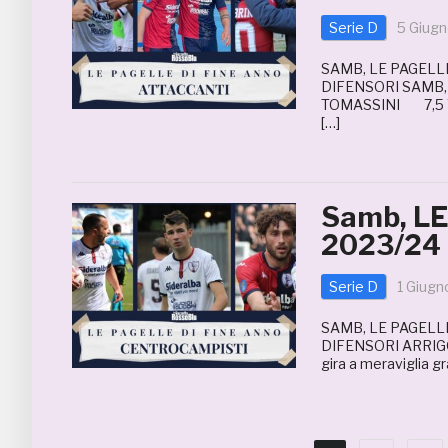
Serie D
5 Giug
SAMB, LE PAGELLE
DIFENSORI SAMB,
TOMASSINI 7,5 Vero
[…]
Samb, L
2023/24
Serie D
1 Giugn
SAMB, LE PAGELLE
DIFENSORI ARRIGON
gira a meraviglia gr