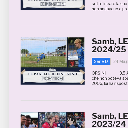
sottolineare la sua
non andavano a pres
Samb, L
2024/25 
Serie D
24 Mag
ORSINI 8,5 A chi 
che non poteva sbag
2006, lui ha rispos
Samb, L
2023/24