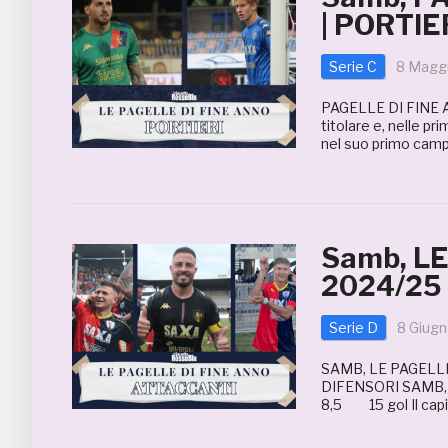
| PORTIE
Serie C
8 Magg
PAGELLE DI FINE 
titolare e, nelle p
nel suo primo campi
Samb, L
2024/25
Serie D
8 Giug
SAMB, LE PAGELLE
DIFENSORI SAMB
8,5 15 gol Il capita