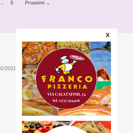
…
5
Prossimi →
X
Segui la GRB
Facebook
/02/2021 n. 199/2021
Instagram
Twitter
Youtube