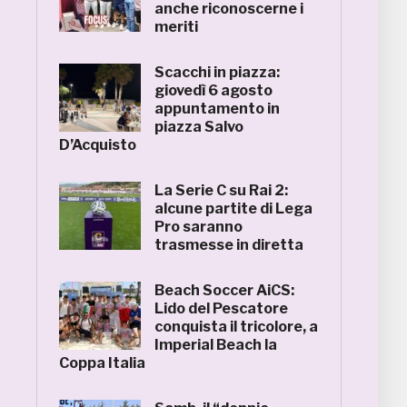
anche riconoscerne i
meriti
Scacchi in piazza:
giovedì 6 agosto
appuntamento in
piazza Salvo
D’Acquisto
La Serie C su Rai 2:
alcune partite di Lega
Pro saranno
trasmesse in diretta
Beach Soccer AiCS:
Lido del Pescatore
conquista il tricolore, a
Imperial Beach la
Coppa Italia