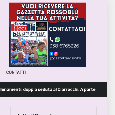
CONTATTI
menti: doppia seduta al Ciarrocchi. A parte Tunjov
1 