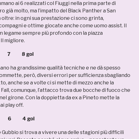
mmano ai 6 realizzati col Fiuggi nella prima parte di
ro già molto, ma l’impatto del Black Panther a San
ltre: in ogni sua prestazione ci sono grinta,
i compagni e ottime giocate anche come uomo assist. Il
un legame sempre più profondo con la piazza
l migliore.
 7 8 gol
mano ha grandissime qualità tecniche e ne dà spesso
ommette, però, diversi errori per sufficienza sbagliando
tto, anche se a volte ci si mette di mezzo anche la
e Fall, comunque, l’attacco trova due bocche di fuoco che
el girone. Con la doppietta da ex a Pineto mette la
ai play off.
I 6 4 gol
ubbio si trova a vivere una delle stagioni più difficili