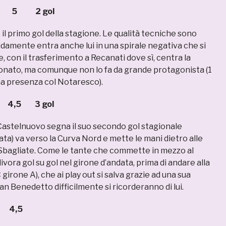
 5 2 gol
 il primo gol della stagione. Le qualità tecniche sono
idamente entra anche lui in una spirale negativa che si
e, con il trasferimento a Recanati dove sì, centra la
ionato, ma comunque non lo fa da grande protagonista (1
ma presenza col Notaresco).
,5 3 gol
Castelnuovo segna il suo secondo gol stagionale
ta) va verso la Curva Nord e mette le mani dietro alle
 Sbagliate. Come le tante che commette in mezzo al
vora gol su gol nel girone d’andata, prima di andare alla
girone A), che ai play out si salva grazie ad una sua
n Benedetto difficilmente si ricorderanno di lui.
4,5