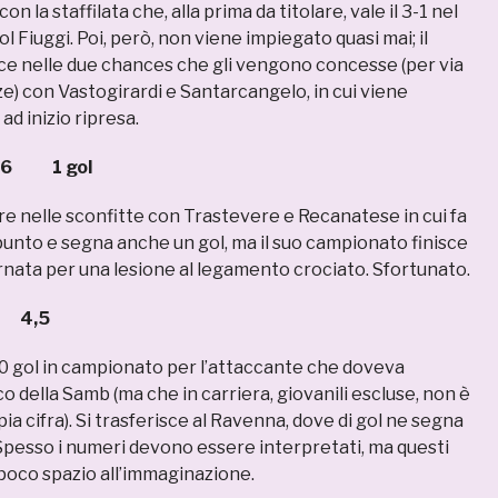
on la staffilata che, alla prima da titolare, vale il 3-1 nel
l Fiuggi. Poi, però, non viene impiegato quasi mai; il
isce nelle due chances che gli vengono concesse (per via
e) con Vastogirardi e Santarcangelo, in cui viene
ad inizio ripresa.
1 gol
re nelle sconfitte con Trastevere e Recanatese in cui fa
unto e segna anche un gol, ma il suo campionato finisce
ornata per una lesione al legamento crociato. Sfortunato.
 4,5
 gol in campionato per l’attaccante che doveva
co della Samb (ma che in carriera, giovanili escluse, non è
ia cifra). Si trasferisce al Ravenna, dove di gol ne segna
 Spesso i numeri devono essere interpretati, ma questi
poco spazio all’immaginazione.