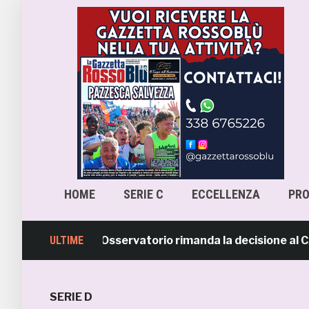
HOME
SERIE C
ECCELLENZA
PR
ara-Samb, l’Osservatorio rimanda la decisione al CASMS: 
ULTIME
SERIE D