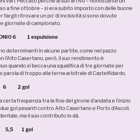
uni vari. Peccato perché al suo arrivo – nonostante un
so a fine ottobre – si era subito imposto con delle buone
 fargli ritrovare un po’ di incisività si sono dovute
me giornate di campionato.
ONIO 6 1 espulsione
no determinanti in alcune partite, come nel pazzo
 l’Alto Casertano, però, il suo rendimento è
uo quando si becca una squalifica di tre giornate per
 parola di troppo alla terna arbitrale di Castelfidardo.
 2 gol
certa frequenza tra la fine del girone d’andata e l’inizio
 due gol pesanti contro Alto Casertano e Porto d’Ascoli.
entale, ma il suo contributo lo dà.
,5 1 gol