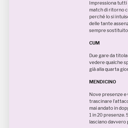
Impressiona tutti c
match di ritorno co
perché lo si intu
delle tante assenz
sempre sostituito 
CUM 6 
Due gare da titola
vedere qualche sp
già alla quarta gi
MENDICINO
Nove presenze e 0
trascinare l’attac
mai andato in dopp
1 in 20 presenze.
lasciano davvero 