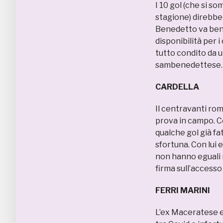
I 10 gol (che si so
stagione) direbbe
Benedetto va ben o
disponibilità per 
tutto condito da 
sambenedettese. I
CARDELLA
Il centravanti ro
prova in campo. C
qualche gol già fa
sfortuna. Con lui 
non hanno eguali n
firma sull’accesso 
FERRI MARIN
L’ex Maceratese e G