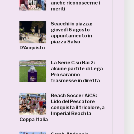
anche riconoscerne i
meriti
Scacchi in piazza:
giovedì 6 agosto
appuntamento in
piazza Salvo
D’Acquisto
La Serie C su Rai 2:
alcune partite di Lega
Pro saranno
trasmesse in diretta
Beach Soccer AiCS:
Lido del Pescatore
conquista il tricolore, a
Imperial Beach la
Coppa Italia