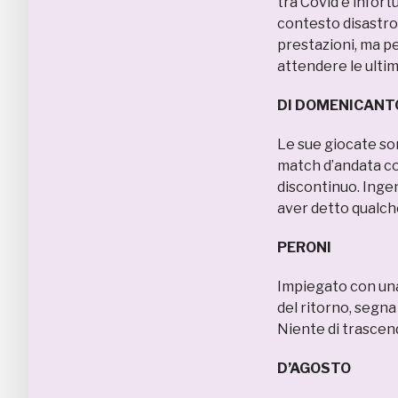
tra Covid e infort
contesto disastro
prestazioni, ma per
attendere le ulti
DI DOMENICANT
Le sue giocate so
match d’andata con
discontinuo. Ingen
aver detto qualche
PERONI 6
Impiegato con una 
del ritorno, segna
Niente di trascend
D’AGOSTO 5