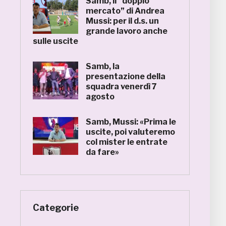
Samb, il “doppio
mercato” di Andrea
Mussi: per il d.s. un
grande lavoro anche
sulle uscite
Samb, la
presentazione della
squadra venerdì 7
agosto
Samb, Mussi: «Prima le
uscite, poi valuteremo
col mister le entrate
da fare»
Categorie