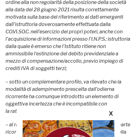
ordine alla non regolarità della posizione della società
alla data del 28 giugno 2021 risulta correttamente
motivata sulla base del riferimento ai dati emergenti
dall’istruttoria doverosamente effettuata dalla
CO.VI.SO.C. nell’esercizio dei propri poteri, anche con
l’acquisizione di informazioni presso l’I.N.P.S.: istruttoria
dalla quale è emerso che l’Istituto ritiene non
ammissibile l’estinzione del debito previdenziale a
mezzo di compensazione/accollo, previo impiego di
crediti IVA di soggetti terzi;
– sotto un complementare profilo, va rilevato che la
modalità di adempimento prescelta dall’odierna
ricorrente ha comunque introdotto un elemento di
oggettiva incertezza che è incompatibile con
la ratio della normativa sportiva in questione;
X
– al riguardo neppure rilevano le considerazioni di parte
ricorrente in ordine all’asserita contraddittorietà della