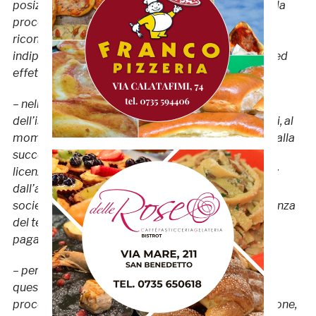
posizione della Federazione con l’esito positivo della
procedura precedentemente svoltasi per il
riconoscimento del titolo sportivo, la quale è
indipendente ed è diversa per presupposti, finalità ed
effetti;
– nella specie non deve ritenersi leso l’affidamento
dell’istante, in quanto da un lato sono stati fatti salvi, al
momento dell’affiliazione, gli adempimenti relativi alla
successiva procedura per il conseguimento della
licenza e per l’ammissione al campionato di serie C;
dall’altro, nel corso della medesima procedura la
società è stata informata, anteriormente alla scadenza
del termine, della problematica sorta in ordine al
pagamento in questione;
– per lo stesso motivo non rileva in questa fase la
questione dell’omessa fruizione, nella precedente
procedura, della facoltà di presentare una fidejussione,