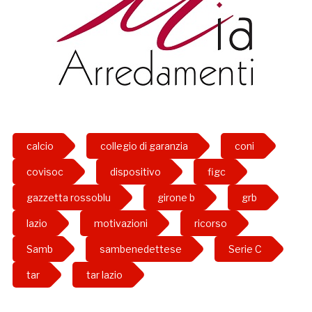
calcio
collegio di garanzia
coni
covisoc
dispositivo
figc
gazzetta rossoblu
girone b
grb
lazio
motivazioni
ricorso
Samb
sambenedettese
Serie C
tar
tar lazio