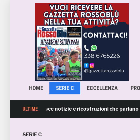
HOME
SERIE C
ECCELLENZA
PR
amb smentisce notizie e ricostruzioni che parlano di ces
ULTIME
SERIE C