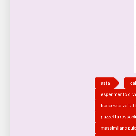
asta
ca
esperimento di v
francesco voltatt
gazzetta rossobl
massimiliano pulc