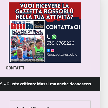
CONTATTI
to criticare Massi, ma anche riconoscerne i meriti