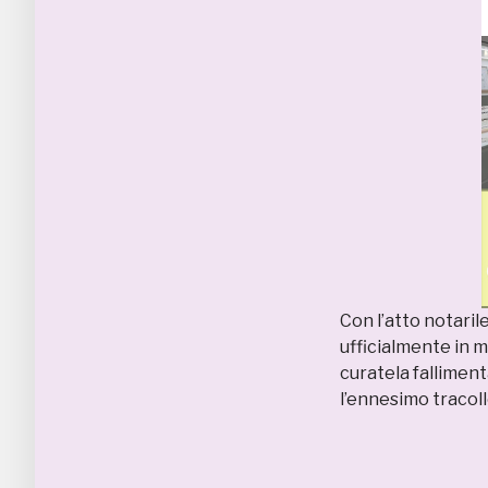
Con l’atto notari
ufficialmente in ma
curatela fallimen
l’ennesimo tracol