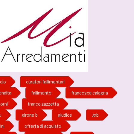
lcio
curatori fallimentari
endita
fallimento
francesca calagna
orni
franco zazzetta
u
girone b
giudice
grb
ini
offerta di acquisto