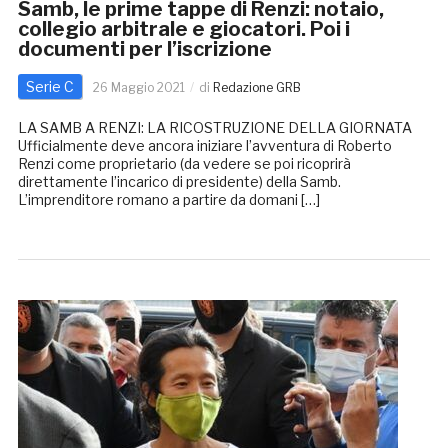
Samb, le prime tappe di Renzi: notaio,
collegio arbitrale e giocatori. Poi i
documenti per l’iscrizione
Serie C
26 Maggio 2021
di
Redazione GRB
LA SAMB A RENZI: LA RICOSTRUZIONE DELLA GIORNATA
Ufficialmente deve ancora iniziare l’avventura di Roberto
Renzi come proprietario (da vedere se poi ricoprirà
direttamente l’incarico di presidente) della Samb.
L’imprenditore romano a partire da domani […]