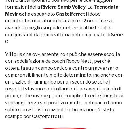
Turno di campionato positivo per le due maggiori
formazioni della
Riviera Samb Volley
. La
Tecnodata
Movinox
ha espugnato
Castelferretti
dopo
un’autentica maratona durata più di 2 ore e mezza
avendo la meglio sui padroni di casa al tie break e
conquistando la prima vittoria nel campionato di Serie
C.
Vittoria che ovviamente non può che essere accolta
con soddisfazione da coach Rocco Netti, perché
ottenuta su un campo ostico e contro un avversario
comprensibilmente molto determinato, ma anche con
un pizzico di rammarico per un secondo set che i
rossoblù stavano controllando, dopo aver dominato il
primo, e che invece poi si è complicato ed è sfuggito ai
vantaggi. Terzo set positivo mentre nel quarto hanno
subìto un calo fisico ma nel tie-break non c’è stato
scampo per Castelferretti.