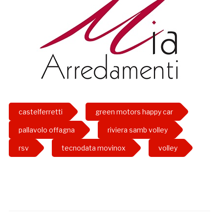
castelferretti
green motors happy car
pallavolo offagna
riviera samb volley
rsv
tecnodata movinox
volley