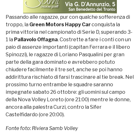
Passando alle ragazze, pur con qualche sofferenza di
troppo, la
Green Motors Happy Car
conquista la
prima vittoria nel campionato di Serie D, superando 3-
1 la
Pallavolo Offagna
. Costrette a fare i conti con un
paio di assenze importanti (capitan Ferrara e il libero
Spinozzi), le ragazze di Loriano Pasqualini per gran
parte della gara dominato e avrebbero potuto
chiudere facilmente il tre set, anche se poi hanno
addirittura rischiato di farsi trascinare al tie break. Nel
prossimo turno entrambe le squadre saranno
impegnate sabato 26 ottobre: gli uomini sul campo
della Nova Volley Loreto (ore 21:00) mentre le donne,
ancora alla palestra Curzi, contro la Sifer
Castelfidardo (ore 20:00).
Fonte foto: Riviera Samb Volley