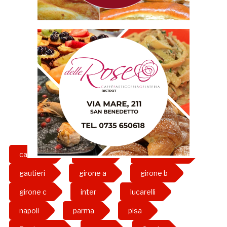
capuano
catania
di francesco
gautieri
girone a
girone b
girone c
inter
lucarelli
napoli
parma
pisa