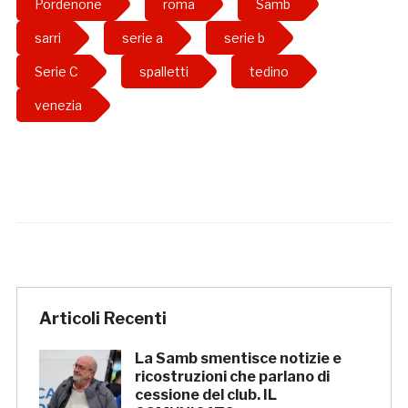
Pordenone
roma
Samb
sarri
serie a
serie b
Serie C
spalletti
tedino
venezia
Articoli Recenti
La Samb smentisce notizie e
ricostruzioni che parlano di
cessione del club. IL