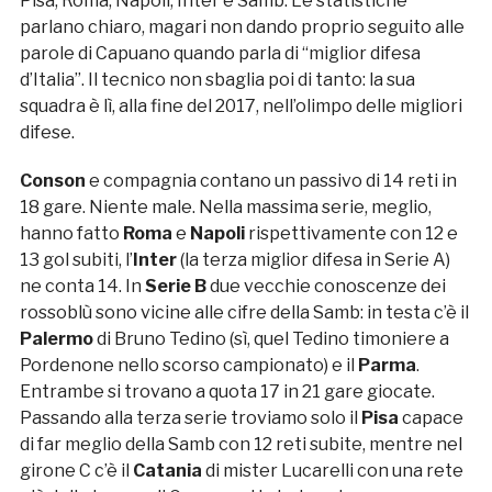
Pisa, Roma, Napoli, Inter e Samb. Le statistiche
parlano chiaro, magari non dando proprio seguito alle
parole di Capuano quando parla di “miglior difesa
d’Italia”. Il tecnico non sbaglia poi di tanto: la sua
squadra è lì, alla fine del 2017, nell’olimpo delle migliori
difese.
Conson
e compagnia contano un passivo di 14 reti in
18 gare. Niente male. Nella massima serie, meglio,
hanno fatto
Roma
e
Napoli
rispettivamente con 12 e
13 gol subiti, l’
Inter
(la terza miglior difesa in Serie A)
ne conta 14. In
Serie B
due vecchie conoscenze dei
rossoblù sono vicine alle cifre della Samb: in testa c’è il
Palermo
di Bruno Tedino (sì, quel Tedino timoniere a
Pordenone nello scorso campionato) e il
Parma
.
Entrambe si trovano a quota 17 in 21 gare giocate.
Passando alla terza serie troviamo solo il
Pisa
capace
di far meglio della Samb con 12 reti subite, mentre nel
girone C c’è il
Catania
di mister Lucarelli con una rete