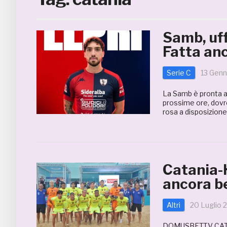
Samb, uff
Fatta anc
Serie C
13 Genn
La Samb è pronta a 
prossime ore, dovre
rosa a disposizione 
Catania-
ancora be
Altri
20 Luglio 
DOMUSBET.TV CAT