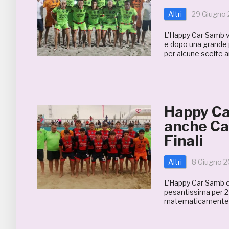
Altri
29 Giugno
L’Happy Car Samb vie
e dopo una grande p
per alcune scelte arb
Happy Ca
anche Cat
Finali
Altri
8 Giugno 
L’Happy Car Samb ch
pesantissima per 2-4
matematicamente al