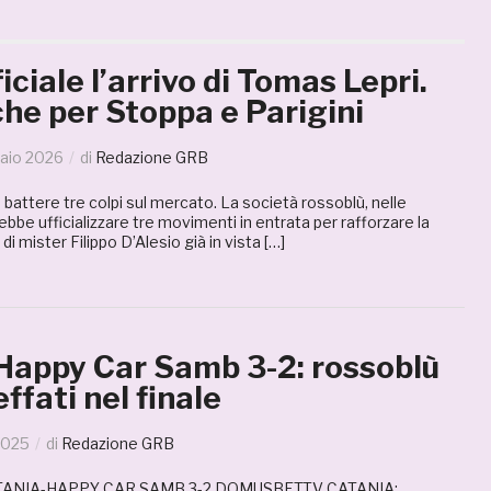
iciale l’arrivo di Tomas Lepri.
he per Stoppa e Parigini
aio 2026
di
Redazione GRB
battere tre colpi sul mercato. La società rossoblù, nelle
bbe ufficializzare tre movimenti in entrata per rafforzare la
di mister Filippo D’Alesio già in vista […]
Happy Car Samb 3-2: rossoblù
ffati nel finale
2025
di
Redazione GRB
ANIA-HAPPY CAR SAMB 3-2 DOMUSBET.TV CATANIA: