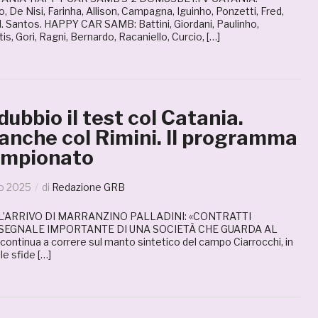
, De Nisi, Farinha, Allison, Campagna, Iguinho, Ponzetti, Fred,
All. Santos. HAPPY CAR SAMB: Battini, Giordani, Paulinho,
s, Gori, Ragni, Bernardo, Racaniello, Curcio, […]
dubbio il test col Catania.
anche col Rimini. Il programma
ampionato
io 2025
di
Redazione GRB
 L’ARRIVO DI MARRANZINO PALLADINI: «CONTRATTI
 SEGNALE IMPORTANTE DI UNA SOCIETÀ CHE GUARDA AL
ntinua a correre sul manto sintetico del campo Ciarrocchi, in
le sfide […]