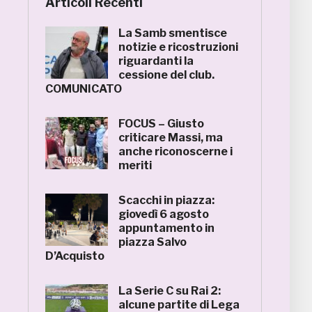
Articoli Recenti
La Samb smentisce
notizie e ricostruzioni
riguardanti la
cessione del club.
COMUNICATO
FOCUS – Giusto
criticare Massi, ma
anche riconoscerne i
meriti
Scacchi in piazza:
giovedì 6 agosto
appuntamento in
piazza Salvo
D’Acquisto
La Serie C su Rai 2:
alcune partite di Lega