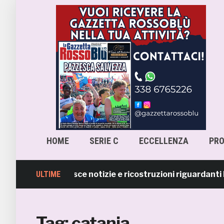
HOME
SERIE C
ECCELLENZA
PR
Samb smentisce notizie e ricostruzioni riguardanti la ce
ULTIME
Tag:
catania