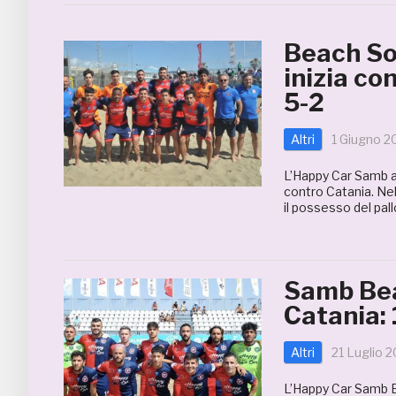
Beach So
inizia co
5-2
Altri
1 Giugno 2
L’Happy Car Samb a
contro Catania. Nel
il possesso del pall
Samb Bea
Catania: 
Altri
21 Luglio 
L’Happy Car Samb B