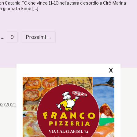
 con Catania FC che vince 11-10 nella gara d’esordio a Cirò Marina
a giornata Serie […]
…
9
Prossimi →
X
Segui la GRB
Facebook
/02/2021 n. 199/2021
Instagram
Twitter