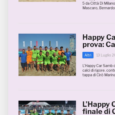
5 da Città Di Milano
Mascaro, Bernardo 
Happy Ca
prova: Ca
Altri
13 Luglio 
L’Happy Car Samb do
calci di rigore. con
tappa di Cirò Marina
L’Happy C
finale di