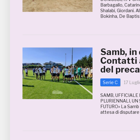
Barbagallo, Catarino
Shalabi, Giordani. 
Bokinha, De Baptisti
Samb, in 
Contatti 
del prec
Serie C
17 Lugl
SAMB, UFFICIALE
PLURIENNALI, UN
FUTURO» La Samb co
attesa di disputare 