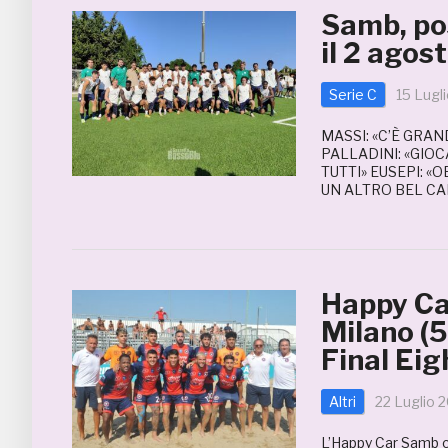
Samb, po
il 2 agos
Serie C
15 Lugl
MASSI: «C’È GRA
PALLADINI: «GI
TUTTI» EUSEPI: «
UN ALTRO BEL CA
Happy Ca
Milano (5
Final Eig
Altri
22 Luglio 
L’Happy Car Samb c