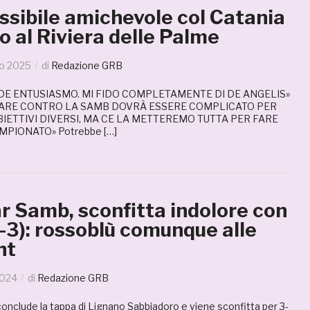
ssibile amichevole col Catania
to al Riviera delle Palme
io 2025
di
Redazione GRB
NDE ENTUSIASMO. MI FIDO COMPLETAMENTE DI DE ANGELIS»
OCARE CONTRO LA SAMB DOVRÀ ESSERE COMPLICATO PER
OBIETTIVI DIVERSI, MA CE LA METTEREMO TUTTA PER FARE
MPIONATO» Potrebbe […]
r Samb, sconfitta indolore con
-3): rossoblù comunque alle
ht
2024
di
Redazione GRB
onclude la tappa di Lignano Sabbiadoro e viene sconfitta per 3-