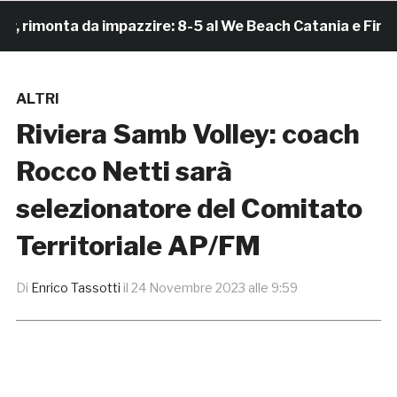
imonta da impazzire: 8-5 al We Beach Catania e Finale S
ALTRI
Riviera Samb Volley: coach
Rocco Netti sarà
selezionatore del Comitato
Territoriale AP/FM
Di
Enrico Tassotti
il
24 Novembre 2023 alle 9:59