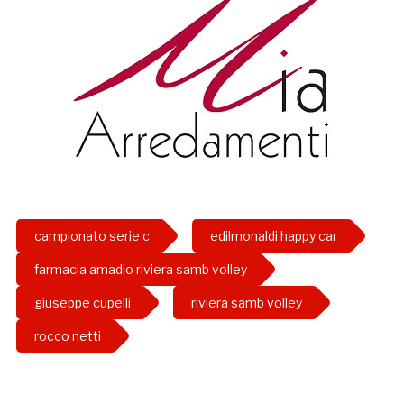
campionato serie c
edilmonaldi happy car
farmacia amadio riviera samb volley
giuseppe cupelli
riviera samb volley
rocco netti