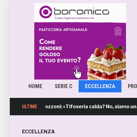
HOME
SERIE C
ECCELLENZA
PR
il sindaco Mozzoni: «Tifoseria calda? No, siamo una tifo
ULTIME
ECCELLENZA