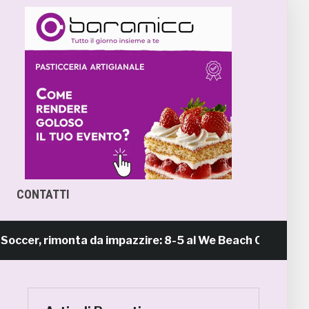
CONTATTI
 rimonta da impazzire: 8-5 al We Beach Catania e Finale