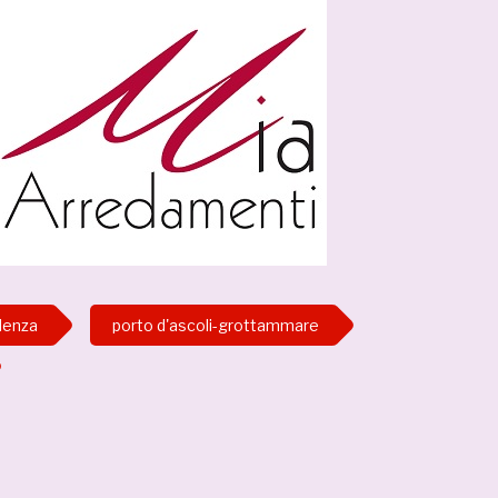
llenza
porto d'ascoli-grottammare