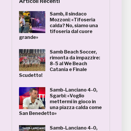
Articoli Recenti
Samb, il sindaco
Mozzoni: «Tifoseria
calda? No, siamo una
tifoseria dal cuore
grande»
Samb Beach Soccer,
rimonta da impazzire:
8-5 al We Beach
Catania e Finale
Scudetto!
Samb-Lanciano 4-0,
Sgarbi: «Voglio
mettermi in gioco in
una piazza calda come
San Benedetto»
Samb-Lanciano 4-0,