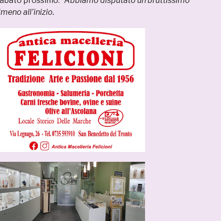
abato prossimo: “
Abbiamo disputato un bruttissimo
eno all’inizio.