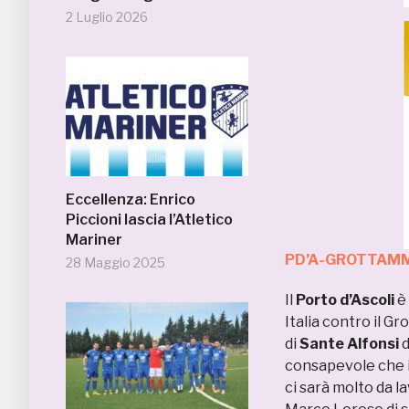
2 Luglio 2026
Eccellenza: Enrico
Piccioni lascia l’Atletico
Mariner
PD’A-GROTTAMM
28 Maggio 2025
Il
Porto d’Ascoli
è 
Italia contro il G
di
Sante Alfonsi
d
consapevole che i
ci sarà molto da l