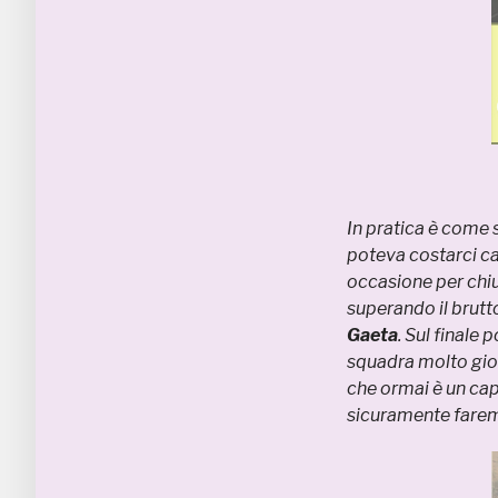
In pratica è come 
poteva costarci ca
occasione per chiu
superando il brutt
Gaeta
. Sul finale
squadra molto gio
che ormai è un cap
sicuramente farem