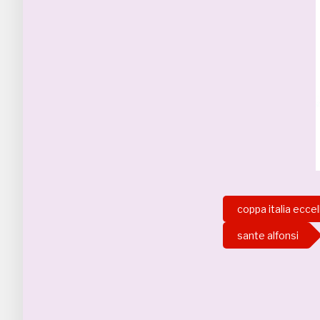
coppa italia ecce
sante alfonsi