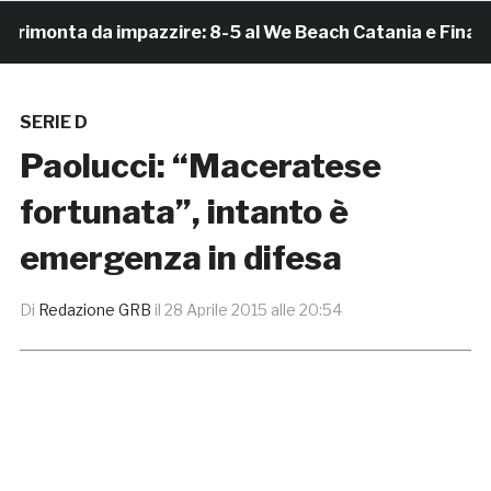
monta da impazzire: 8-5 al We Beach Catania e Finale Sc
SERIE D
Paolucci: “Maceratese
fortunata”, intanto è
emergenza in difesa
Di
Redazione GRB
il
28 Aprile 2015 alle 20:54