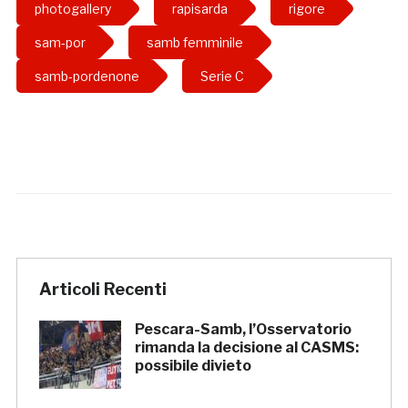
photogallery
rapisarda
rigore
sam-por
samb femminile
samb-pordenone
Serie C
Articoli Recenti
Pescara-Samb, l’Osservatorio
rimanda la decisione al CASMS:
possibile divieto