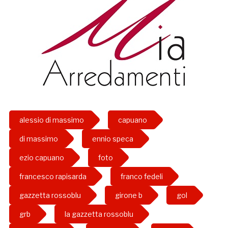
alessio di massimo
capuano
di massimo
ennio speca
ezio capuano
foto
francesco rapisarda
franco fedeli
gazzetta rossoblu
girone b
gol
grb
la gazzetta rossoblu