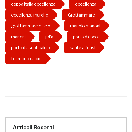
coppa italia eccellenza
eccellenza
eccellenza marche
Grottammare
grottammare calcio
manolo manoni
manoni
pd'a
porto d'ascoli
porto d'ascoli calcio
sante alfonsi
tolentino calcio
Articoli Recenti