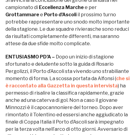
Si avvicina la conclusione del girone di andata nel
campionato di
Eccellenza Marche
e per
Grottammare
e
Porto d’Ascoli
il prossimo turno
potrebbe rappresentare uno snodo molto importante
della stagione. Le due squadre rivierasche sono reduci
da risultati completamente differenti, ma saranno
attese da due sfide molto complicate.
ENTUSIASMO PD’A –
Dopo un inizio di stagione
sfortunato e deludente sotto la guida di Rosario
Pergolizzi, il Porto d’Ascoli sta vivendo uno strabiliante
momento di forma. La scossa portata da Alfonsi (
che si
è raccontato alla Gazzetta in questa intervista
) ha
permesso di risalire la classifica rapidamente, grazie
anche ad una caterva di gol. Non a caso il giovane
Minnozzi è il capocannoniere del torneo. Dopo aver
rimontato il Tolentino ed essersi anche aggiudicato la
finale di Coppa Italia il Porto d’Ascoli sarà impegnato
per la terza volta nell’arco di otto giorni. Avversario di