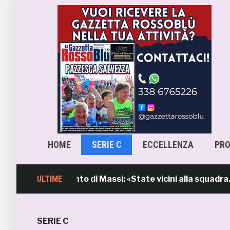
HOME
SERIE C
ECCELLENZA
PR
mb, l’intervento di Massi: «State vicini alla squadra. Sti
ULTIME
SERIE C