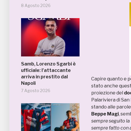
8 Agosto 2026
Samb, Lorenzo Sgarbi è
ufficiale: l’attaccante
arriva in prestito dal
Capire quanto e p
Napoli
stato anche questo
7 Agosto 2026
proiezione del
doc
Palariviera di San
stando alle parole
Beppe Magi
, sem
sempre seguito la 
sempre fatto con