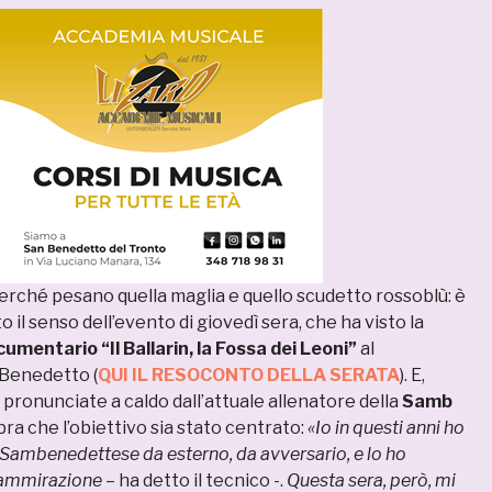
erché pesano quella maglia e quello scudetto rossoblù: è
 il senso dell’evento di giovedì sera, che ha visto la
umentario “Il Ballarin, la Fossa dei Leoni”
al
 Benedetto (
QUI IL RESOCONTO DELLA SERATA
). E,
 pronunciate a caldo dall’attuale allenatore della
Samb
bra che l’obiettivo sia stato centrato:
«Io in questi anni ho
Sambenedettese da esterno, da avversario, e lo ho
 ammirazione
– ha detto il tecnico -.
Questa sera, però, mi