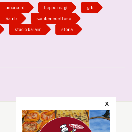
amarcord
beppe magi
grb
Samb
sambenedettese
stadio ballarin
storia
X
Segui la GRB