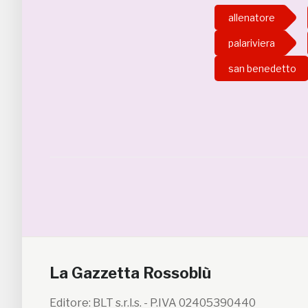
allenatore
palariviera
san benedetto
La Gazzetta Rossoblù
Editore: BLT s.r.l.s. - P.IVA 02405390440