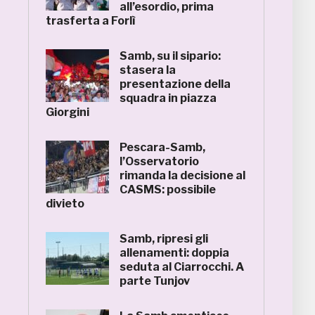
all’esordio, prima
trasferta a Forlì
Samb, su il sipario:
stasera la
presentazione della
squadra in piazza
Giorgini
Pescara-Samb,
l’Osservatorio
rimanda la decisione al
CASMS: possibile
divieto
Samb, ripresi gli
allenamenti: doppia
seduta al Ciarrocchi. A
parte Tunjov