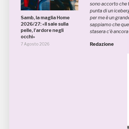
sono accorto che t
punta di un iceber
Samb, la maglia Home
per me è un grand
2026/27: «Il sale sulla
sappiamo che quell
pelle, l’ardore negli
stasera c’è ancora 
occhi»
7 Agosto 2026
Redazione