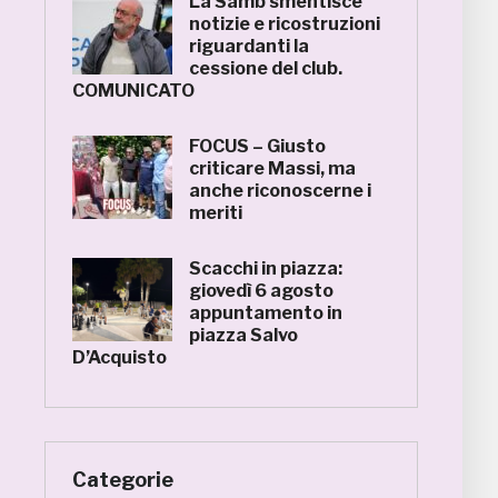
La Samb smentisce
notizie e ricostruzioni
riguardanti la
cessione del club.
COMUNICATO
FOCUS – Giusto
criticare Massi, ma
anche riconoscerne i
meriti
Scacchi in piazza:
giovedì 6 agosto
appuntamento in
piazza Salvo
D’Acquisto
Categorie