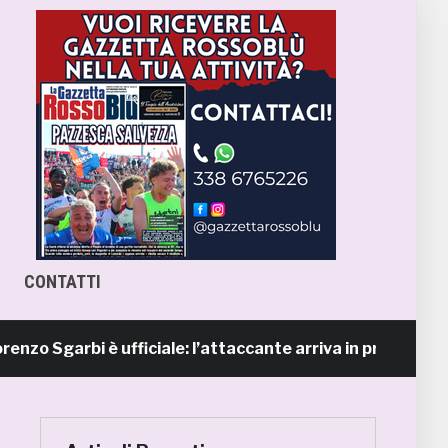
CONTATTI
garbi è ufficiale: l’attaccante arriva in prestito dal Napo