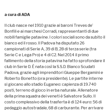
a cura di ADA
Il club nasce nel 1910 grazie ai baroni Treves de’
Bonfili e ai marchesi Corradi, rappresentanti di due
nobili famiglie patavine. I colori sociali sono da subito il
bianco ed il rosso. Il Padova ha disputato 26
campionati di Serie A, 39 di B, 28 di terza serie (tra
Serie C e Lega Pro) e 4 di C2. Nel 2014 il primo
fallimento della storia patavina ha fatto sprofondare il
club in Serie D. È nata così la S.S.D. Bianco Scudati
Padova, grazie agli imprenditori Giueppe Bergamini e
Roberto Bonetto (ora presidente). Le partite interne
si giocano allo stadio Euganeo: capienza di 19.740
posti, terreno di gioco in erba naturale. Allenatore
della prima squadra dei veneti è Salvatore Sullo. Il
costo complessivo della trasferta è di 124 euro: 56 di
pedaggio autostradale, 68 di carburante. Per arrivare