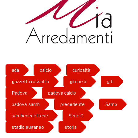
ada
calcio
curiosità
gazzetta rossoblu
girone b
grb
Padova
padova calcio
padova-samb
precedente
Samb
sambenedettese
Serie C
stadio euganeo
storia