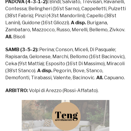
PADOVA (4-3-1-2):
Bindi; Salviato, Trevisan, Ravanelli,
Contessa; Belingheri (16’st Sarno), Cappelletti, Pulzetti
(38’st Fabris); Pinzi (43’st Mandorlini); Capello (38’st
Lanini), Guidone (16’st Gliozzi).
A disp.
Burigana,
Zambataro, Mazzocco, Russo, Merelli, Bellemo, Zivkov.
All.
Bisoli
SAMB (3-5-2):
Perina; Conson, Miceli, Di Pasquale;
Rapisarda, Gelonese, Marchi, Bellomo (16’st Bacinovic),
Ceka (9’st Mattia); Esposito (16’st Di Massimo), Miracoli
(38’st Stanco).
A disp.
Pegorin, Bove, Stanco,
Demofonti, Tirabassi, Valente, Bacinovic.
All.
Capuano.
ARBITRO:
Volpi di Arezzo (Rossi-Affatato).