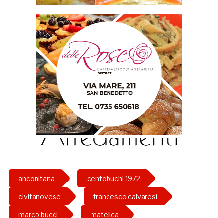
anconitana
centobuchi 1972
civitanovese
francesco calvaresi
marco bucci
matelica