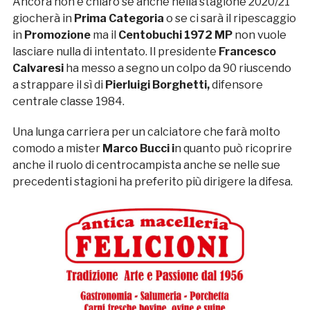
Ancora non è chiaro se anche nella stagione 2020/21
giocherà in
Prima Categoria
o se ci sarà il ripescaggio
in
Promozione
ma il
Centobuchi 1972 MP
non vuole
lasciare nulla di intentato. Il presidente
Francesco
Calvaresi
ha messo a segno un colpo da 90 riuscendo
a strappare il sì di
Pierluigi Borghetti,
difensore
centrale classe 1984.
Una lunga carriera per un calciatore che farà molto
comodo a mister
Marco Bucci i
n quanto può ricoprire
anche il ruolo di centrocampista anche se nelle sue
precedenti stagioni ha preferito più dirigere la difesa.