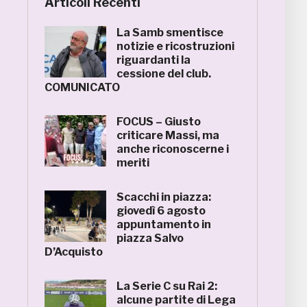
Articoli Recenti
La Samb smentisce
notizie e ricostruzioni
riguardanti la
cessione del club.
COMUNICATO
FOCUS – Giusto
criticare Massi, ma
anche riconoscerne i
meriti
Scacchi in piazza:
giovedì 6 agosto
appuntamento in
piazza Salvo
D’Acquisto
La Serie C su Rai 2:
alcune partite di Lega