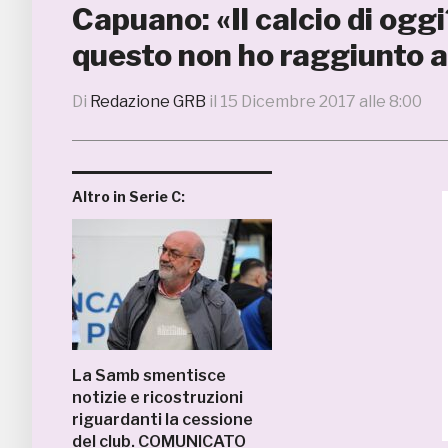
Capuano: «Il calcio di ogg
questo non ho raggiunto al
Di
Redazione GRB
il
15 Dicembre 2017 alle 8:00
Altro in Serie C:
La Samb smentisce
notizie e ricostruzioni
riguardanti la cessione
del club. COMUNICATO