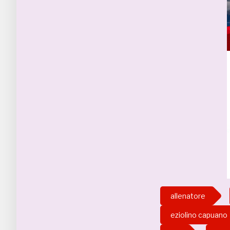
allenatore
eziolino capuano