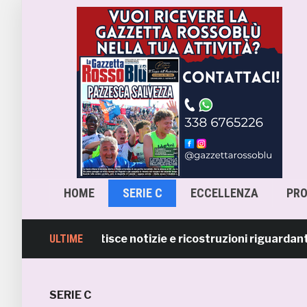
HOME
SERIE C
ECCELLENZA
PR
 Samb smentisce notizie e ricostruzioni riguardanti la 
ULTIME
SERIE C