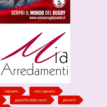
capuano
ezio capuano
gazzetta dello sport
girone b