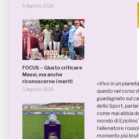
5 Agosto 2026
FOCUS – Giusto criticare
Massi, ma anche
riconoscerne i meriti
«Vivo in un pianeta
5 Agosto 2026
questo nel corso d
guadagnato sul c
dello Sport, parla
come mai abbia dec
mondo di Eziolino”
l’allenatore rosso
momento più brutto