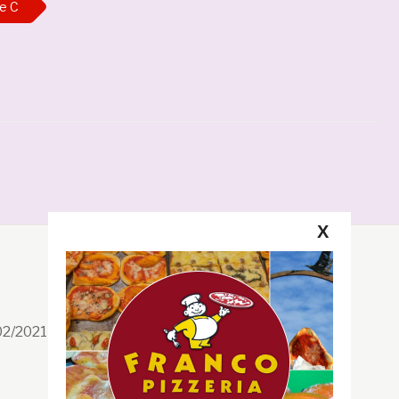
ie C
X
Segui la GRB
Facebook
/02/2021 n. 199/2021
Instagram