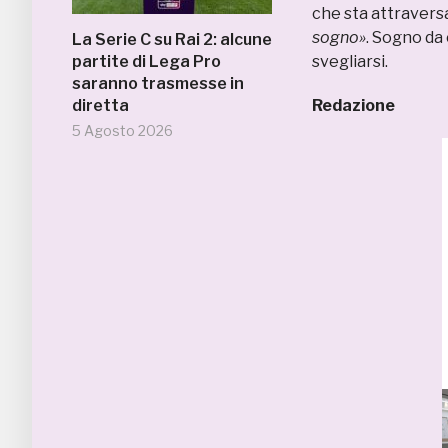
che sta attravers
sogno»
. Sogno da 
La Serie C su Rai 2: alcune
partite di Lega Pro
svegliarsi.
saranno trasmesse in
diretta
Redazione
5 Agosto 2026