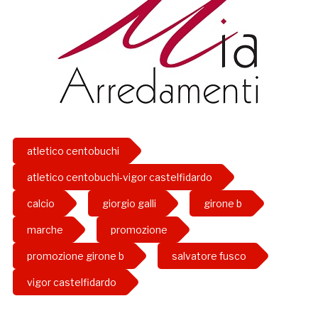
atletico centobuchi
atletico centobuchi-vigor castelfidardo
calcio
giorgio galli
girone b
marche
promozione
promozione girone b
salvatore fusco
vigor castelfidardo