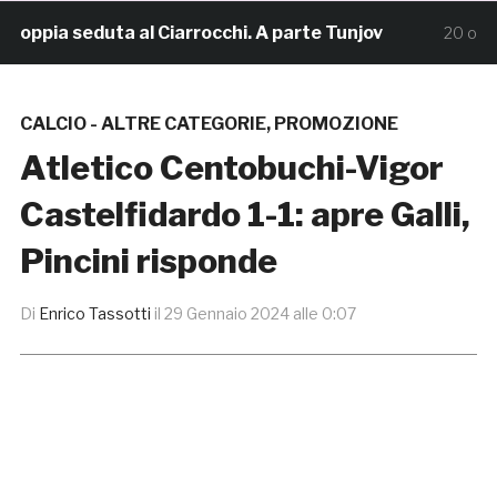
ppia seduta al Ciarrocchi. A parte Tunjov
L
20 ore fa
CALCIO - ALTRE CATEGORIE
,
PROMOZIONE
Atletico Centobuchi-Vigor
Castelfidardo 1-1: apre Galli,
Pincini risponde
Di
Enrico Tassotti
il
29 Gennaio 2024 alle 0:07