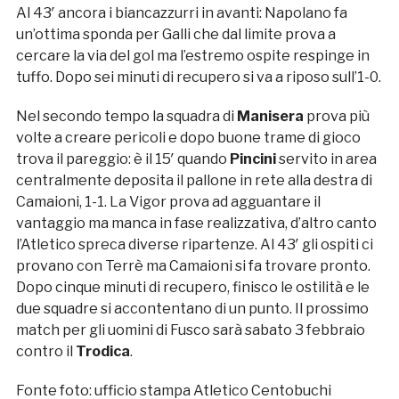
Al 43′ ancora i biancazzurri in avanti: Napolano fa
un’ottima sponda per Galli che dal limite prova a
cercare la via del gol ma l’estremo ospite respinge in
tuffo. Dopo sei minuti di recupero si va a riposo sull’1-0.
Nel secondo tempo la squadra di
Manisera
prova più
volte a creare pericoli e dopo buone trame di gioco
trova il pareggio: è il 15′ quando
Pincini
servito in area
centralmente deposita il pallone in rete alla destra di
Camaioni, 1-1. La Vigor prova ad agguantare il
vantaggio ma manca in fase realizzativa, d’altro canto
l’Atletico spreca diverse ripartenze. Al 43′ gli ospiti ci
provano con Terrè ma Camaioni si fa trovare pronto.
Dopo cinque minuti di recupero, finisco le ostilità e le
due squadre si accontentano di un punto. Il prossimo
match per gli uomini di Fusco sarà sabato 3 febbraio
contro il
Trodica
.
Fonte foto: ufficio stampa Atletico Centobuchi