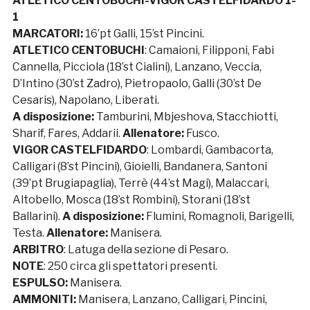
ATLETICO CENTOBUCHI-VIGOR CASTELFIDARDO 1-
1
MARCATORI:
16’pt Galli, 15’st Pincini.
ATLETICO CENTOBUCHI
: Camaioni, Filipponi, Fabi
Cannella, Picciola (18’st Cialini), Lanzano, Veccia,
D’Intino (30’st Zadro), Pietropaolo, Galli (30’st De
Cesaris), Napolano, Liberati.
A disposizione:
Tamburini, Mbjeshova, Stacchiotti,
Sharif, Fares, Addarii.
Allenatore:
Fusco.
VIGOR CASTELFIDARDO
: Lombardi, Gambacorta,
Calligari (8’st Pincini), Gioielli, Bandanera, Santoni
(39’pt Brugiapaglia), Terrè (44’st Magi), Malaccari,
Altobello, Mosca (18’st Rombini), Storani (18’st
Ballarini).
A disposizione:
Flumini, Romagnoli, Barigelli,
Testa.
Allenatore:
Manisera.
ARBITRO
: Latuga della sezione di Pesaro.
NOTE
: 250 circa gli spettatori presenti.
ESPULSO:
Manisera.
AMMONITI:
Manisera, Lanzano, Calligari, Pincini,